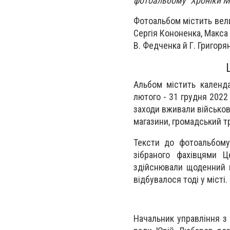
фотоальбому "Хроніки Ми
Фотоальбом містить вели
Сергія Кононенка, Макса
В. Федченка й Г. Григоря
Альбом містить календа
лютого - 31 грудня 2022
заходи вживали військов
магазини, громадський т
Тексти до фотоальбому
зібраного фахівцями Це
здійснювали щоденний м
відбувалося тоді у місті.
Начальник управління з 