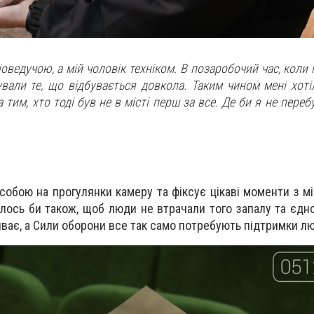
іоведучою, а мій чоловік техніком. В позаробочий час, коли
ували те, що відбувається довкола. Таким чином мені хоті
тим, хто тоді був не в місті перш за все. Де би я не переб
,
 собою на прогулянки камеру та фіксує цікаві моменти з м
ілось би також, щоб люди не втрачали того запалу та єдно
риває, а Сили оборони все так само потребують підтримки л