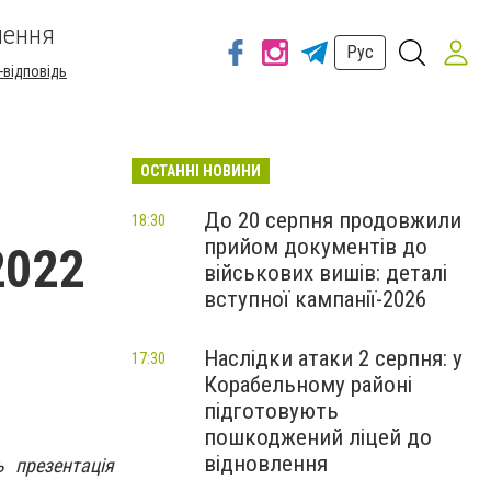
шення
Рус
-відповідь
ОСТАННІ НОВИНИ
До 20 серпня продовжили
18:30
прийом документів до
2022
військових вишів: деталі
вступної кампанії-2026
Наслідки атаки 2 серпня: у
17:30
Корабельному районі
підготовують
пошкоджений ліцей до
відновлення
ь презентація