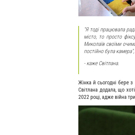
"Я тоді працювала рад
місто, то просто фікс
Миколаїв своїми очима 
постійно була камера"
- каже Світлана.
Жінка й сьогодні бере з
Світлана додала, що хот
2022 році, адже війна т