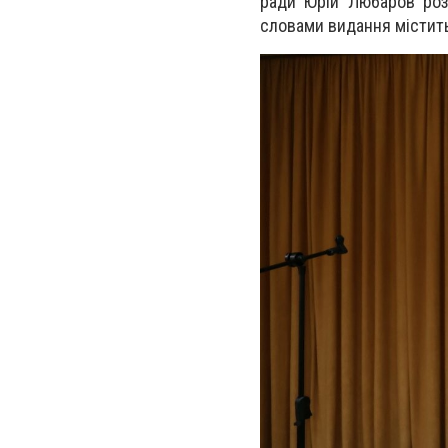
ради Юрій Любаров роз
словами видання містит