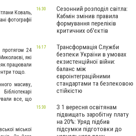
Сезонний розподіл світла:
16:30
ітлани Коваль,
Кабмін змінив правила
ані фотографії
формування переліків
критичних об'єктів
Трансформація Служби
16:17
і протягом 24
безпеки України в умовах
Миколаєві, які
екзистенційної війни:
, як працювали
баланс між
ентри тощо.
євроінтеграційними
стандартами та безпековою
чного масиву,
стійкістю
 Бібліотекарі
ували все, що
З 1 вересня освітянам
15:30
підвищать заробітну плату
на 20%: Уряд підбив
підсумки підготовки до
ської міської