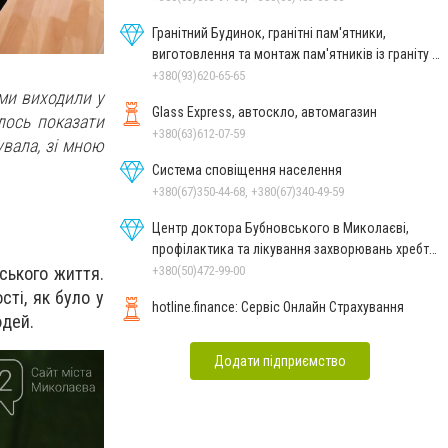
Гранітний Будинок, гранітні пам'ятники,
виготовлення та монтаж пам'ятників із граніту в
Миколаєві
+380(93)620-65-65
 ми виходили у
Glass Express, автоскло, автомагазин
лось показати
+380(63)612-07-59
увала, зі мною
Система сповіщення населення
+380(67)350-44-68, +380(67)340-49-59
Центр доктора Бубновського в Миколаєві,
профілактика та лікування захворювань хребта
і суглобів
+380(50)472-99-00
іського життя.
сті, як було у
hotline.finance: Сервіс Онлайн Страхування
юдей.
Додати підприємство