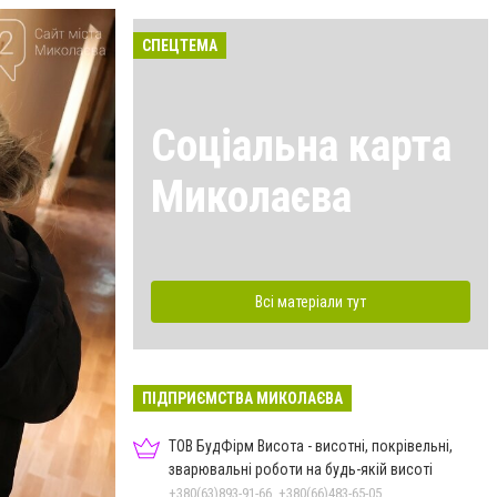
СПЕЦТЕМА
Соціальна карта
Миколаєва
Всі матеріали тут
ПІДПРИЄМСТВА МИКОЛАЄВА
ТОВ БудФірм Висота - висотні, покрівельні,
зварювальні роботи на будь-якій висоті
+380(63)893-91-66, +380(66)483-65-05