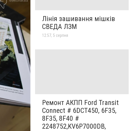
Лінія зашивання мішків
СВЕДА ЛЗМ
12:57, 5 серпня
Ремонт АКПП Ford Transit
Connect # 6DCT450, 6F35,
8F35, 8F40 #
2248752,KV6P7000DB,