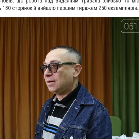
повів, що робота над виданням тривала близько 10 міс
ь 180 сторінок й вийшло першим тиражем 250 екземплярів