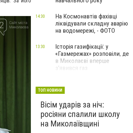
навчального року
яців. За його
.
На Космонавтів фахівці
14:30
ліквідували складну аварію
на водомережі, - ФОТО
Історія газифікації: у
13:30
«Газмережах» розповіли, де
в Миколаєві вперше
з'явився газ
Літній відпочинок у
13:00
Миколаєві 2026: шукаємо
ТОП НОВИНИ
нові враження та
Вісім ударів за ніч:
перезавантаження
росіяни спалили школу
ПАРТНЕРСЬКИЙ СПЕЦПРОЄКТ
на Миколаївщині