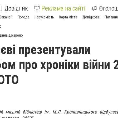
Довідник
Реклама на сайті
Оголо
Вакансії
Погода
Нерухомість
Карта міста
Довідкова
Питання
ТО
дійне джерело
єві презентували
ом про хроніки війни 
ФОТО
й міській бібліотеці ім. М.Л. Кропивницького відбулас