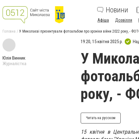
Новини
Афіша
Дозвілля
Головна
У Миколаєві презентували фотоальбом про хроніки війни 2022 року, - ФО
19:20, 15 квітня 2025 р.
На
У Микола
Юлія Винник
Журналістка
фотоальб
року, - 
Читать на русском
15 квітня в Центральні