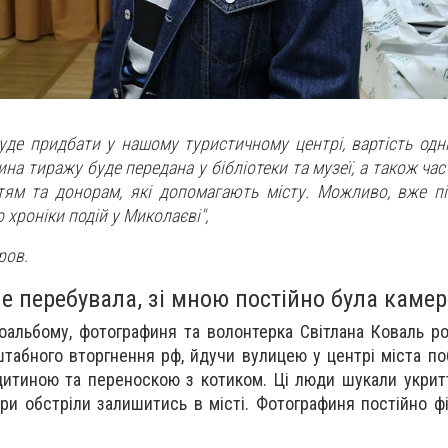
де придбати у нашому туристичному центрі, вартість одні
ина тиражу буде передана у бібліотеки та музеї, а також ча
стям та донорам, які допомагають місту. Можливо, вже пі
хроніки подій у Миколаєві",
ров.
не перебувала, зі мною постійно була камер
тоальбому, фотографиня та волонтерка Світлана Коваль ро
абного вторгнення рф, йдучи вулицею у центрі міста по
дитиною та переноскою з котиком. Ці люди шукали укритт
ри обстріли залишитись в місті. Фотографиня постійно фі