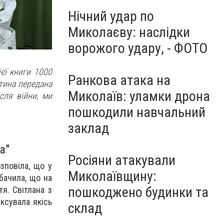
Нічний удар по
Миколаєву: наслідки
ворожого удару, - ФОТО
єї книги 1000
Ранкова атака на
стина передана
Миколаїв: уламки дрона
сля війни, ми
пошкодили навчальний
заклад
а"
Росіяни атакували
зповіла, що у
Миколаївщину:
бачила, що на
пошкоджено будинки та
я. Світлана з
ксувала якісь
склад