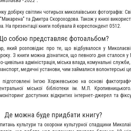
колаєва - 2022".
ку добірку світлин чотирьох миколаївських фотографів:
Св
 "Макарена" та Дмитра Скороходова.
Також у книзі використ
на. На презентації книги побувала й кореспондент 0512.
Що собою представляє фотоальбом?
р, який розповідає про те, що відбувалося у Миколаєв
 року. З книги можна дізнатися, що певного дня сталося у 
о-цивільна адміністрація, міська влада, комунальні служби
ранспорт, медичні установи, чим займалися волонтерські ц
 підготовлені Інгою Хоржевською на основі фактографі
нтральної міської бібліотеки ім. М.Л. Кропивницького.
оніторинг доступних відкритих інтернет-джерел та фікс
Де можна буде придбати книгу?
питань культури та охорони культурної спадщини Миколаїв