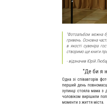
"Фотоальбом можна бу
гривень. Основна част
в якості сувеніра го
створимо ще книги про 
- відзначив Юрій Люба
"
Де би я 
Одна зі співавторів фо
перший день повномасшт
зупинці стояла мама з 
чоловіком вирішили поп
моменти з життя міста.