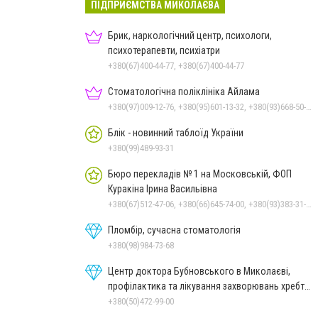
ПІДПРИЄМСТВА МИКОЛАЄВА
Брик, наркологічний центр, психологи,
психотерапевти, психіатри
+380(67)400-44-77, +380(67)400-44-77
Стоматологічна поліклініка Айлама
+380(97)009-12-76, +380(95)601-13-32, +380(93)668-50-62, +380(51)259-06-88
Блік - новинний таблоїд України
+380(99)489-93-31
Бюро перекладів № 1 на Московській, ФОП
Куракіна Ірина Васильівна
+380(67)512-47-06, +380(66)645-74-00, +380(93)383-31-61, +380(95)629-25-06, +380(66)645-74-00
Пломбір, сучасна стоматологія
+380(98)984-73-68
Центр доктора Бубновського в Миколаєві,
профілактика та лікування захворювань хребта
і суглобів
+380(50)472-99-00