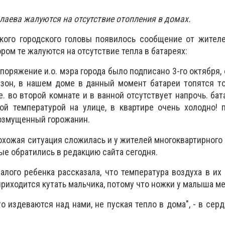
лаева жалуются на отсутствие отопления в домах.
ского городского головы появилось сообщение от жител
ором те жалуются на отсутствие тепла в батареях:
споряжение и.о. мэра города было подписано 3-го октября, 
езон, в нашем доме в данный момент батареи топятся т
е. во второй комнате и в ванной отсутствует напрочь. ба
кой температурой на улице, в квартире очень холодно!
возмущенный горожанин.
охожая ситуация сложилась и у жителей многоквартирного д
рые обратились в редакцию сайта сегодня.
алого ребенка рассказала, что температура воздуха в их 
приходится кутать мальчика, потому что ножки у малыша ме
о издеваются над нами, не пуская тепло в дома", - в сер