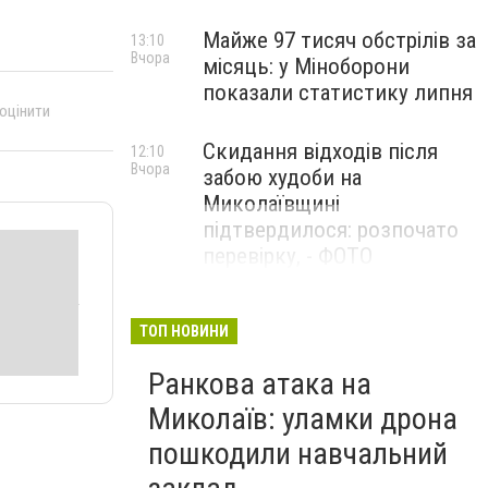
Майже 97 тисяч обстрілів за
13:10
Вчора
місяць: у Міноборони
показали статистику липня
 оцінити
Скидання відходів після
12:10
Вчора
забою худоби на
Миколаївщині
підтвердилося: розпочато
перевірку, - ФОТО
ТОП НОВИНИ
Ранкова атака на
Миколаїв: уламки дрона
пошкодили навчальний