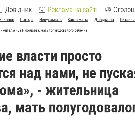
Довідник
Реклама на сайті
Оголо
Вакансії
Погода
Нерухомість
Карта міста
Довідкова
Питання
, - жительница Николаева, мать полугодовалого ребенка
ие власти просто
ся над нами, не пуска
дома», - жительница
а, мать полугодовало