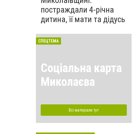
Миколаївщині:
постраждали 4-річна
дитина, її мати та дідусь
СПЕЦТЕМА
Соціальна карта
Миколаєва
Всі матеріали тут