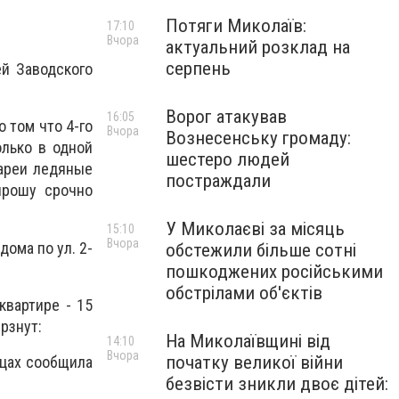
Потяги Миколаїв:
17:10
Вчора
актуальний розклад на
серпень
ей Заводского
Ворог атакував
16:05
о том что 4-го
Вчора
Вознесенську громаду:
олько в одной
шестеро людей
тареи ледяные
постраждали
 прошу срочно
У Миколаєві за місяць
15:10
Вчора
ома по ул. 2-
обстежили більше сотні
пошкоджених російськими
обстрілами об'єктів
квартире - 15
рзнут:
На Миколаївщині від
14:10
Вчора
початку великої війни
дцах сообщила
безвісти зникли двоє дітей: