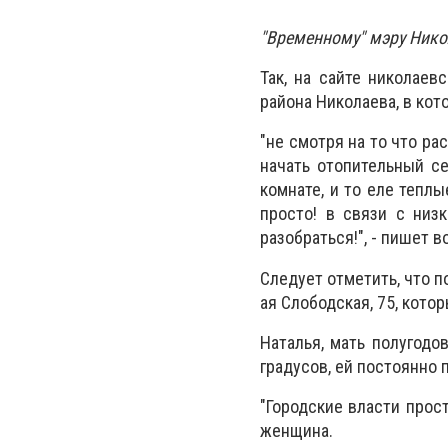
"Временному" мэру Нико
Так, на сайте николаев
района Николаева, в кот
"не смотря на то что ра
начать отопительный с
комнате, и то еле теплы
просто! в связи с низ
разобраться!", - пишет 
Следует отметить, что п
ая Слободская, 75, кото
Наталья, мать полугодов
градусов, ей постоянно 
"Городские власти прост
женщина.