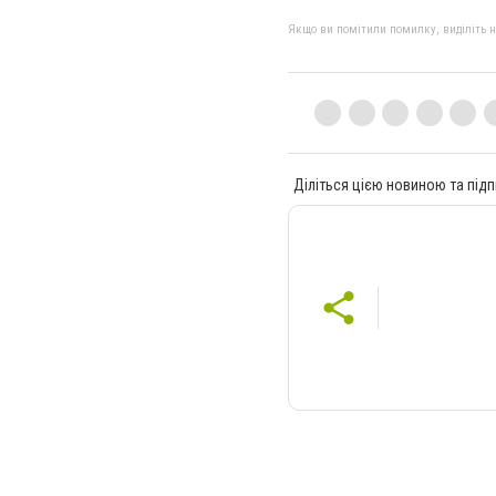
Якщо ви помітили помилку, виділіть нео
Діліться цією новиною та підп