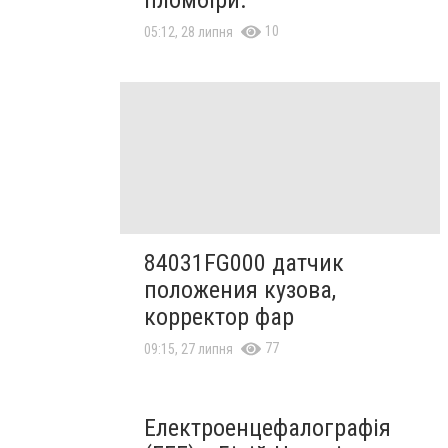
10
05:12, 28 липня
84031FG000 датчик
положения кузова,
корректор фар
77
09:15, 27 липня
Електроенцефалографія