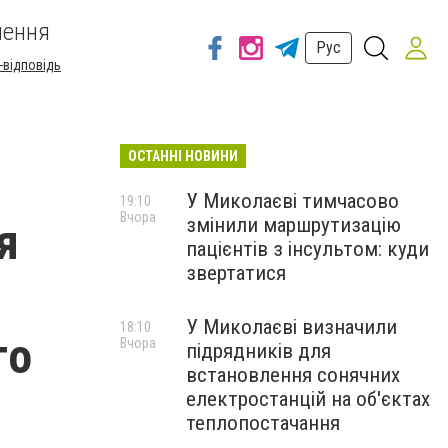
шення
Рус
-відповідь
ОСТАННІ НОВИНИ
У Миколаєві тимчасово
19:10
Вчора
змінили маршрутизацію
я
пацієнтів з інсультом: куди
звертатися
У Миколаєві визначили
18:10
го
Вчора
підрядників для
встановлення сонячних
електростанцій на об'єктах
теплопостачання