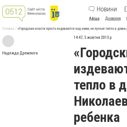
Новини
Афіша
Дозвілля
Головна
«Городские власти просто издеваются над нами, не пуская тепло в дома»
14:47, 5 жовтня 2013 р.
«Городск
Надежда Дремлюга
издевают
тепло в 
Николаев
ребенка