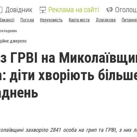
Довідник
Реклама на сайті
Оголо
Вакансії
Погода
Нерухомість
Карта міста
Довідкова
Питання
 ускладнень
дійне джерело
 з ГРВІ на Миколаївщи
: діти хворіють більш
аднень
лаївщині захворіло 2841 особа на грип та ГРВІ, з них л