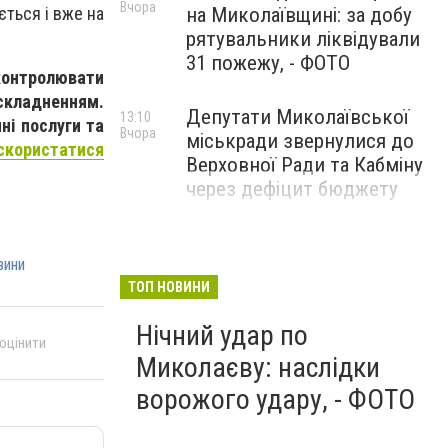
Вчора
ється і вже на
на Миколаївщині: за добу
рятувальники ліквідували
31 пожежу, - ФОТО
контролювати
складненням.
Депутати Миколаївської
13:10
ні послуги та
Вчора
міськради звернулися до
скористатися
Верховної Ради та Кабміну
через дефіцит бюджету
вини
ТОП НОВИНИ
Нічний удар по
 оцінити
Миколаєву: наслідки
ворожого удару, - ФОТО