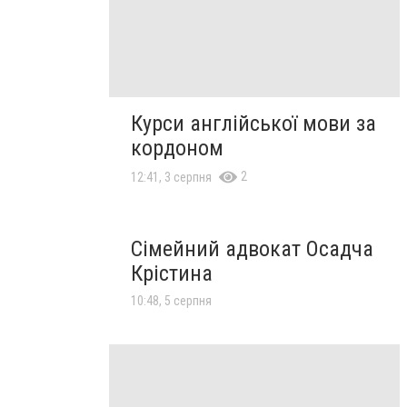
Курси англійської мови за
кордоном
2
12:41, 3 серпня
Сімейний адвокат Осадча
Крістина
10:48, 5 серпня