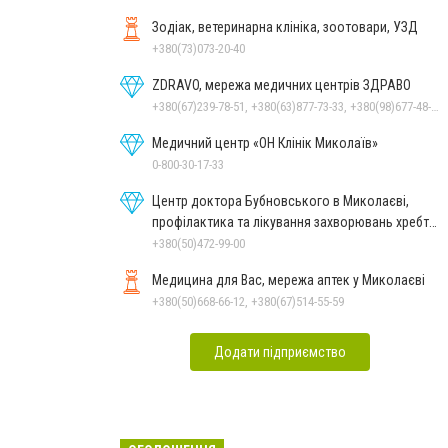
Зодіак, ветеринарна клініка, зоотовари, УЗД
+380(73)073-20-40
ZDRAVO, мережа медичних центрів ЗДРАВО
+380(67)239-78-51, +380(63)877-73-33, +380(98)677-48-87
Медичний центр «ОН Клінік Миколаїв»
0-800-30-17-33
Центр доктора Бубновського в Миколаєві,
профілактика та лікування захворювань хребта
і суглобів
+380(50)472-99-00
Медицина для Вас, мережа аптек у Миколаєві
+380(50)668-66-12, +380(67)514-55-59
Додати підприємство