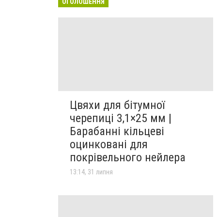
ОГОЛОШЕННЯ
Цвяхи для бітумної
черепиці 3,1×25 мм |
Барабанні кільцеві
оцинковані для
покрівельного нейлера
13:14, 31 липня