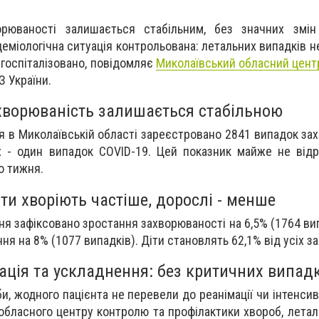
орюваності залишається стабільним, без значних змін
еміологічна ситуація контрольована: летальних випадків н
е госпіталізовано, повідомляє
Миколаївський обласний цент
 України.
хворюваність залишається стабільною
тня в Миколаївській області зареєстровано 2841 випадок з
х - один випадок COVID-19. Цей показник майже не відр
о тижня.
ти хворіють частіше, дорослі - менше
я зафіксовано зростання захворюваності на 6,5% (1764 вип
я на 8% (1077 випадків). Діти становлять 62,1% від усіх за
зація та ускладнення: без критичних випад
и, жодного пацієнта не перевели до реанімації чи інтенсивн
обласного центру контролю та профілактики хвороб, летал