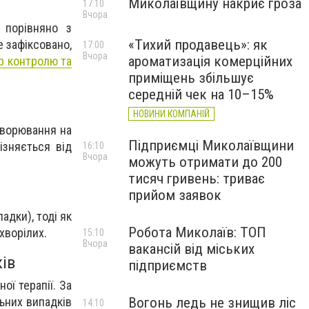
Миколаївщину накриє гроза
17:10
Вчора
 порівняно з
«Тихий продавець»: як
е зафіксовано,
17:00
Вчора
ароматизація комерційних
р контролю та
приміщень збільшує
середній чек на 10–15%
НОВИНИ КОМПАНІЙ
ахворювання на
Підприємці Миколаївщини
ізняється від
16:10
Вчора
можуть отримати до 200
тисяч гривень: триває
прийом заявок
адки), тоді як
Робота Миколаїв: ТОП
хворілих.
15:10
Вчора
вакансій від міських
ків
підприємств
ої терапії. За
ьних випадків
Вогонь ледь не знищив ліс
14:10