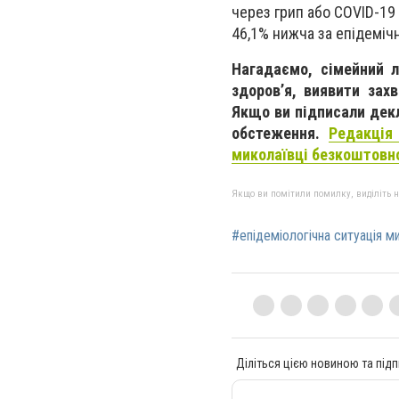
через грип або COVID-19 
46,1% нижча за епідемічн
Нагадаємо, сімейний 
здоров’я, виявити зах
Якщо ви підписали декл
обстеження.
Редакція
миколаївці безкоштовн
Якщо ви помітили помилку, виділіть нео
#епідеміологічна ситуація м
Діліться цією новиною та підп