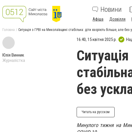
Новини
Афіша
Дозвілля
Головна
Ситуація з ГРВІ на Миколаївщині стабільна: діти хворіють більше, але без
16:40, 15 квітня 2025 р.
На
Ситуація
Юлія Винник
Журналістка
стабільна
без ускл
Читать на русском
Минулого тижня на Мико