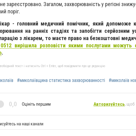
не зареєстровано. Загалом, захворюваність у регіоні знижу
ий поріг.
лікар - головний медичний помічник, який допоможе 
ворювання на ранніх стадіях та запобігти серйозним у
арацію з лікарем, то маєте право на безкоштовні медич
 0512 вирішила розповісти якими послугами можуть 
о
.
бхідний текст і натисніть Ctrl + Enter, щоб повідомити про це редакцію
иколаїв
#миколаївщина статистика захворюванності
#миколаїв но
0,0
Оцініть першим
Авторизуйтесь
, щоб
исуйтесь на наші канали