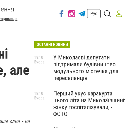
шення
Рус
-відповідь
ОСТАННІ НОВИНИ
ні
У Миколаєві депутати
19:10
Вчора
підтримали будівництво
е, але
модульного містечка для
переселенців
Перший укус каракурта
18:10
Вчора
цього літа на Миколаївщині:
жінку госпіталізували, -
ФОТО
ише одна - на