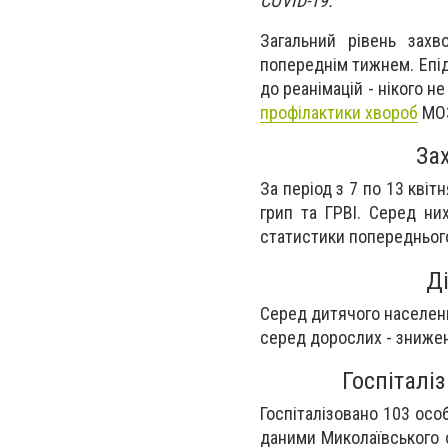
COVID-19.
Загальний рівень захв
попереднім тижнем. Епід
до реанімацій - нікого н
профілактики хвороб
МОЗ
За
За період з 7 по 13 кві
грип та ГРВІ. Серед ни
статистики попередньог
Ді
Серед дитячого населенн
серед дорослих - зниженн
Госпіталі
Госпіталізовано 103 особ
даними Миколаївського 