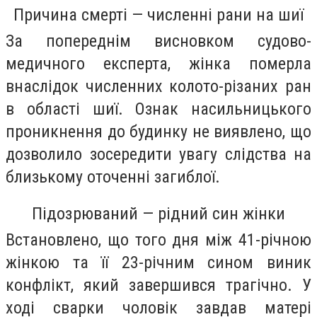
Причина смерті — численні рани на шиї
За попереднім висновком судово-
медичного експерта, жінка померла
внаслідок численних колото-різаних ран
в області шиї. Ознак насильницького
проникнення до будинку не виявлено, що
дозволило зосередити увагу слідства на
близькому оточенні загиблої.
Підозрюваний — рідний син жінки
Встановлено, що того дня між 41-річною
жінкою та її 23-річним сином виник
конфлікт, який завершився трагічно. У
ході сварки чоловік завдав матері