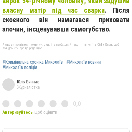
вирок 54-річному чоловіку, який задушив
власну матір під час сварки
. Після
скоєного він намагався приховати
злочин, інсценувавши самогубство.
Якщо ви помітили помилку, виділіть необхідний текст і натисніть Ctrl + Enter, щоб
повідомити про це редакцію
#Кримінальна хроніка Миколаїв
#Миколаїв новини
#Миколаїв поліція
Юлія Винник
Журналістка
0,0
Авторизуйтесь
, щоб оцінити