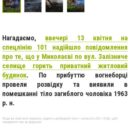
Нагадаємо,
ввечері 13 квітня на
спецлінію 101 надійшло повідомлення
про те, що у Миколаєві по вул. Залізниче
селище горить приватний житловий
будинок
. По прибуттю вогнеборці
провели розвідку та виявили в
помешканні тіло загиблого чоловіка 1963
р. н.
Якщо ви помітили помилку, виділіть необхідний текст і натисніть Ctrl + Enter, щоб
повідомити про це редакцію