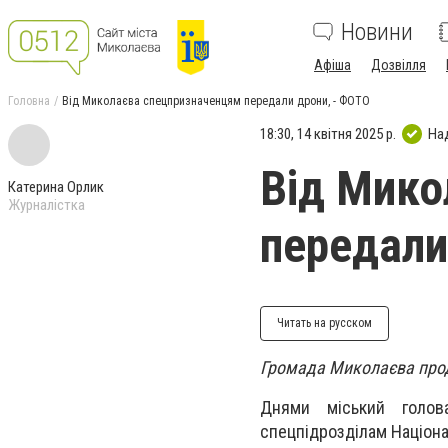
Новини
Афіша
Дозвілля
Головна
Від Миколаєва спецпризначенцям передали дрони, - ФОТО
18:30, 14 квітня 2025 р.
На
Від Мико
Катерина Орлик
Журналістка
передали
Читать на русском
Громада Миколаєва прод
Днями міський голов
спецпідрозділам Націонал