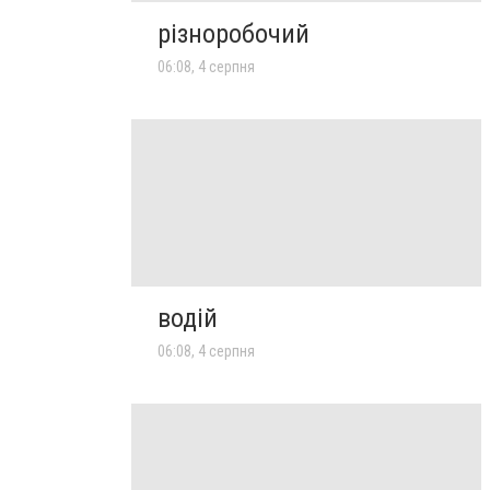
різноробочий
06:08, 4 серпня
водій
06:08, 4 серпня