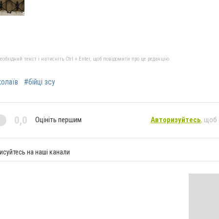
бхідний текст і натисніть Ctrl + Enter, щоб повідомити про це редакцію
колаїв
#бійці зсу
0,0
Оцініть першим
Авторизуйтесь
, щоб
исуйтесь на наші канали