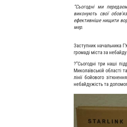
“Сьогодні ми передаєм
виконують свої обов'я
ефективніше нищити вор
мер
.
Заступник начальника ГУ
громаді міста за небайд
?“Сьогодні три наші під
Миколаївській області т
лінії бойового зіткнен
небайдужість та допомог