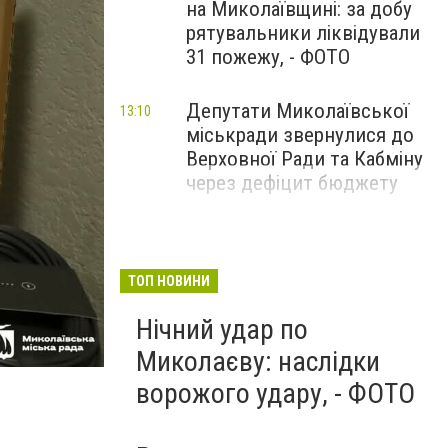
на Миколаївщині: за добу
рятувальники ліквідували
31 пожежу, - ФОТО
Депутати Миколаївської
13:10
міськради звернулися до
Верховної Ради та Кабміну
через дефіцит бюджету
ТОП НОВИНИ
Нічний удар по
Миколаєву: наслідки
ворожого удару, - ФОТО