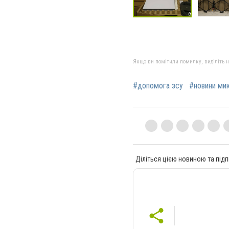
Якщо ви помітили помилку, виділіть нео
#допомога зсу
#новини ми
Діліться цією новиною та підп