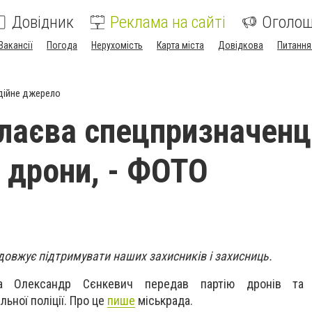
Довідник
Реклама на сайті
Оголо
Вакансії
Погода
Нерухомість
Карта міста
Довідкова
Питання
дійне джерело
лаєва спецпризначен
 дрони, - ФОТО
овжує підтримувати наших захисників і захисниць.
а Олександр Сєнкевич передав партію дронів та д
ьної поліції. Про це
пише
міськрада.