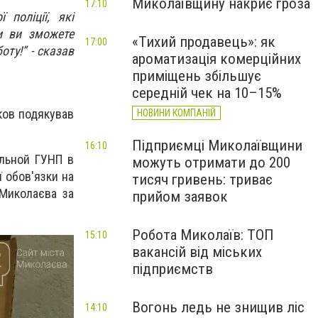
Миколаївщину накриє гроза
17:10
 поліції, які
и ви зможете
«Тихий продавець»: як
17:00
ту!” - сказав
ароматизація комерційних
приміщень збільшує
середній чек на 10–15%
ков подякував
НОВИНИ КОМПАНІЙ
Підприємці Миколаївщини
16:10
альной ГУНП в
можуть отримати до 200
ї обов'язки на
тисяч гривень: триває
 Миколаєва за
прийом заявок
Робота Миколаїв: ТОП
15:10
вакансій від міських
підприємств
Вогонь ледь не знищив ліс
14:10