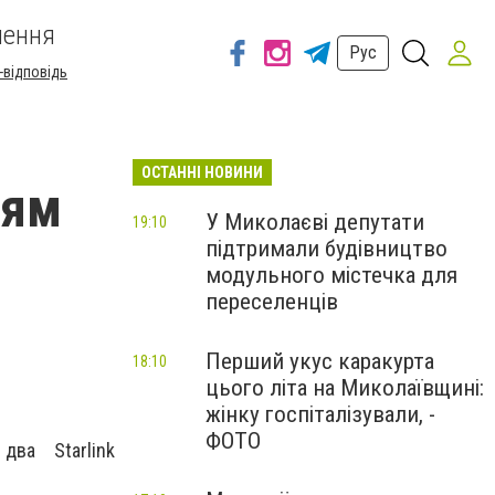
шення
Рус
-відповідь
ОСТАННІ НОВИНИ
цям
У Миколаєві депутати
19:10
підтримали будівництво
модульного містечка для
переселенців
Перший укус каракурта
18:10
цього літа на Миколаївщині:
жінку госпіталізували, -
ФОТО
ва Starlink