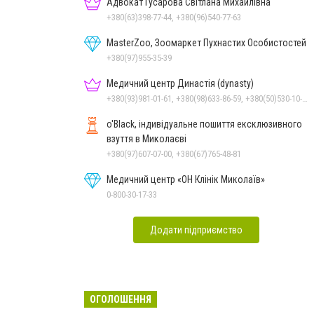
Адвокат Гусарова Світлана Михайлівна
+380(63)398-77-44, +380(96)540-77-63
MasterZoo, Зоомаркет Пухнастих Особистостей
+380(97)955-35-39
Медичний центр Династія (dynasty)
+380(93)981-01-61, +380(98)633-86-59, +380(50)530-10-31
o'Black, індивідуальне пошиття ексклюзивного
взуття в Миколаєві
+380(97)607-07-00, +380(67)765-48-81
Медичний центр «ОН Клінік Миколаїв»
0-800-30-17-33
Додати підприємство
ОГОЛОШЕННЯ