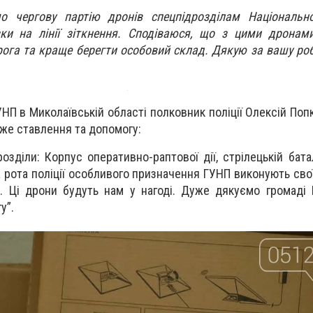
о чергову партію дронів спецпідрозділам Національної
зки на лінії зіткнення. Сподіваюся, що з цими дронам
ога та краще берегти особовий склад. Дякую за вашу робо
НП в Миколаївській області полковник поліції Олексій Поп
уже ставлення та допомогу:
розділи: Корпус оперативно-раптової дії, стрілецькій бат
а рота поліції особливого призначення ГУНП виконують сво
ня. Ці дрони будуть нам у нагоді. Дуже дякуємо громаді
у”.