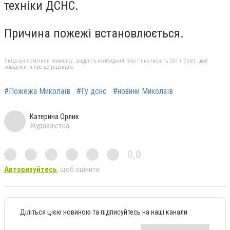
техніки ДСНС.
Причина пожежі встановлюється.
Якщо ви помітили помилку, виділіть необхідний текст і натисніть Ctrl + Enter, щоб
повідомити про це редакцію
#Пожежа Миколаїв
#Гу дснс
#новини Миколаїв
Катерина Орлик
Журналістка
0,0
Авторизуйтесь
, щоб оцінити
Діліться цією новиною та підписуйтесь на наші канали