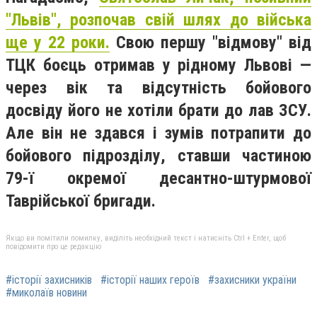
"Львів", розпочав свій шлях до війська
ще у 22 роки.
Свою першу "відмову" від
ТЦК боєць отримав у рідному Львові —
через вік та відсутність бойового
досвіду його не хотіли брати до лав ЗСУ.
Але він не здався і зумів потрапити до
бойового підрозділу, ставши частиною
79-ї окремої десантно-штурмової
Таврійської бригади.
Якщо ви помітили помилку, виділіть необхідний текст і натисніть Ctrl + Enter, щоб
повідомити про це редакцію
#історії захисників
#історії наших героїв
#захисники україни
#миколаїв новини