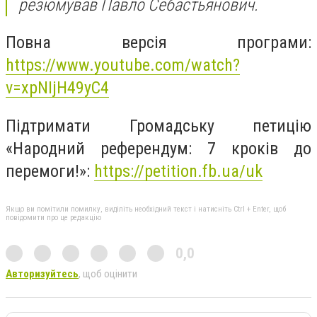
резюмував Павло Себастьянович.
Повна версія програми:
https://www.youtube.com/watch?
v=xpNIjH49yC4
Підтримати Громадську петицію
«Народний референдум: 7 кроків до
перемоги!»:
https://petition.fb.ua/uk
Якщо ви помітили помилку, виділіть необхідний текст і натисніть Ctrl + Enter, щоб
повідомити про це редакцію
0,0
Авторизуйтесь
, щоб оцінити