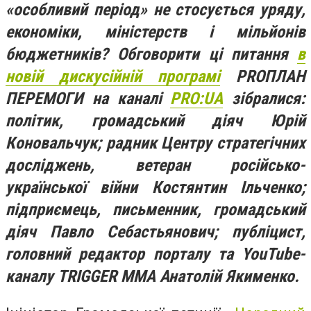
«особливий період» не стосується уряду,
економіки, міністерств і мільйонів
бюджетників? Обговорити ці питання
в
новій дискусійній програмі
PRОПЛАН
ПЕРЕМОГИ на каналі
PRO:UA
зібралися:
політик, громадський діяч Юрій
Коновальчук; радник Центру стратегічних
досліджень, ветеран російсько-
української війни Костянтин Ільченко;
підприємець, письменник, громадський
діяч Павло Себастьянович; публіцист,
головний редактор порталу та YouTube-
каналу TRIGGER MMA Анатолій Якименко.