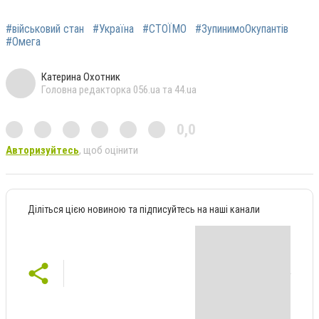
#військовий стан
#Україна
#СТОЇМО
#ЗупинимоОкупантів
#Омега
Катерина Охотник
Головна редакторка 056.ua та 44.ua
0,0
Авторизуйтесь
, щоб оцінити
Діліться цією новиною та підписуйтесь на наші канали