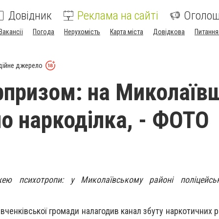
Довідник
Реклама на сайті
Оголо
Вакансії
Погода
Нерухомість
Карта міста
Довідкова
Питання
дійне джерело
рпризом: на Миколаїв
о наркоділка, - ФОТО
ею психотропи: у Миколаївському районі поліцейсь
ченківської громади налагодив канал збуту наркотичних ре