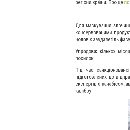
регіони країни. Про це
по
Для маскування злочинн
консервованими продукт
чоловік заздалегідь фас
Упродовж кількох місяц
посилок.
Під час санкціоновано
підготовлених до відпра
експертів є канабісом, а
калібру.