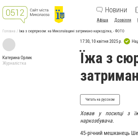
Новини
Афіша
Дозвілля
Головна
Їжа з сюрпризом: на Миколаївщині затримано наркоділка, - ФОТО
17:30, 10 квітня 2025 р.
На
Їжа з сю
Катерина Орлик
Журналістка
затриман
Читать на русском
Ховав у посилці з їж
наркозбувача.
45-річний мешканець Шев