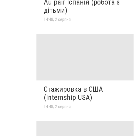
Au pair Іспанія (робота з
дітьми)
14:48, 2 серпня
Стажировка в США
(Internship USA)
14:48, 2 серпня