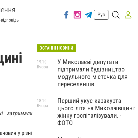
шення
Рус
-відповідь
ОСТАННІ НОВИНИ
щині
У Миколаєві депутати
19:10
Вчора
підтримали будівництво
модульного містечка для
переселенців
Перший укус каракурта
18:10
Вчора
цього літа на Миколаївщині:
кі затримали
жінку госпіталізували, -
ФОТО
човин у різні