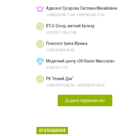
Адвокат Гусарова Світлана Михайлівна
+380(63)398-77-44, +380(96)540-77-63
BTLS Group, митний брокер
+38 (067) 286-27-84
Психолог Ірина Музика
+380(96)839-46-02
Медичний центр «ОН Клінік Миколаїв»
0-800-30-17-33
РК "Новий Дім"
+380(93)955-82-46, +380(99)333-58-60
Додати підприємство
ОГОЛОШЕННЯ