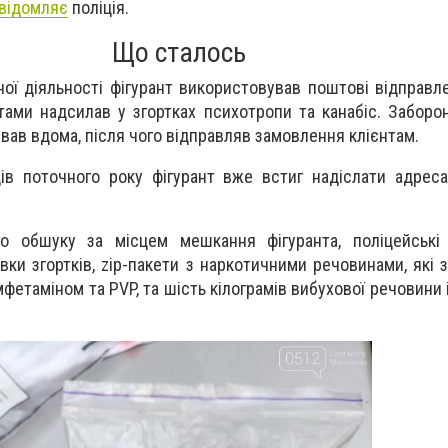
відомляє
поліція.
Що сталось
ої діяльності фігурант використовував поштові відправле
ами надсилав у згортках психотропи та канабіс. Заборо
ував вдома, після чого відправляв замовлення клієнтам.
ів поточного року фігурант вже встиг надіслати адрес
го обшуку за місцем мешкання фігуранта, поліцейські
вки згортків, zip-пакети з наркотичними речовинами, які 
мфетаміном та PVP, та шість кілограмів вибухової речовини і