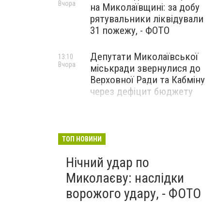
Вчора
на Миколаївщині: за добу
рятувальники ліквідували
31 пожежу, - ФОТО
Депутати Миколаївської
13:10
Вчора
міськради звернулися до
Верховної Ради та Кабміну
через дефіцит бюджету
ТОП НОВИНИ
Нічний удар по
Миколаєву: наслідки
ворожого удару, - ФОТО