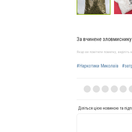
За вчинене зловмиснику 
Якщо ви помітили помилку, виділіть нео
#Наркотики Миколаїв
#зат
Діліться цією новиною та підп