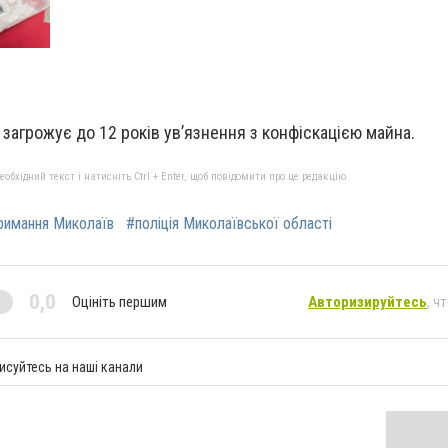
загрожує до 12 років ув’язнення з конфіскацією майна.
бхідний текст і натисніть Ctrl + Enter, щоб повідомити про це редакцію
римання Миколаїв
#поліція Миколаївської області
0,0
Оцініть першим
Авторизируйтесь
, ч
исуйтесь на наші канали