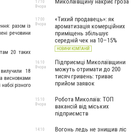
Миколаївщину накриє гроза
17:10
Вчора
«Тихий продавець»: як
17:00
Вчора
ароматизація комерційних
ння: разом із
приміщень збільшує
нені речовини
середній чек на 10–15%
НОВИНИ КОМПАНІЙ
атам 20 таких
Підприємці Миколаївщини
16:10
Вчора
можуть отримати до 200
 вилучили 18
тисяч гривень: триває
за висновками
прийом заявок
 набої різного
Робота Миколаїв: ТОП
15:10
Вчора
вакансій від міських
підприємств
Вогонь ледь не знищив ліс
14:10