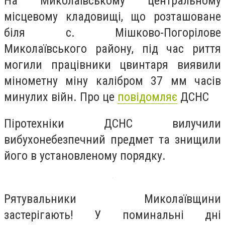
На Миколаївському центральному
місцевому кладовищі, що розташоване
біля с. Мішково-Погорілове
Миколаївського району, під час риття
могили працівники цвинтаря виявили
мінометну міну калібром 37 мм часів
минулих війн. Про це
повідомляє
ДСНС
Піротехніки ДСНС вилучили
вибухонебезпечний предмет та знищили
його в установленому порядку.
Рятувальники Миколаївщини
застерігають! У поминальні дні