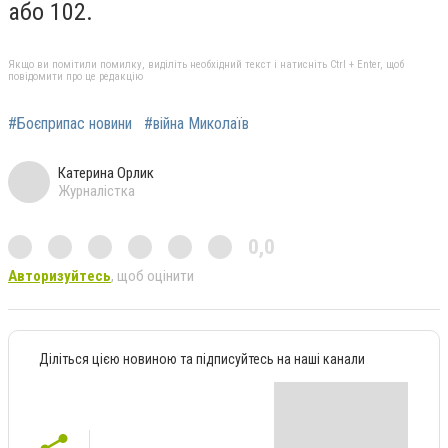
або 102.
Якщо ви помітили помилку, виділіть необхідний текст і натисніть Ctrl + Enter, щоб
повідомити про це редакцію
#Боєприпас новини
#війна Миколаїв
Катерина Орлик
Журналістка
0,0
Авторизуйтесь
, щоб оцінити
Діліться цією новиною та підписуйтесь на наші канали