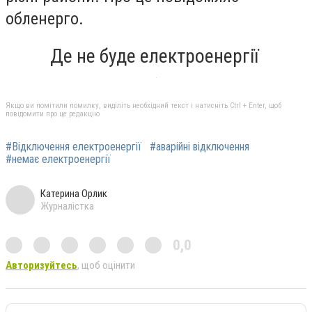
обленерго.
Де не буде електроенергії
Якщо ви помітили помилку, виділіть необхідний текст і натисніть Ctrl + Enter, щоб
повідомити про це редакцію
#Відключення електроенергії
#аварійні відключення
#немає електроенергії
Катерина Орлик
Журналістка
0,0
Авторизуйтесь
, щоб оцінити