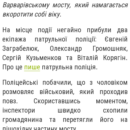
Варварівському мосту, який намагається
вкоротити собі віку
.
На місце події негайно прибули два
екіпажа патрульної поліції: Євгеній
Заграбелюк, Олександр Громошняк,
Сергій Кузьменков та Віталій Корягін.
Про це
пише
патрульна поліція.
Поліцейські побачили, що з чоловіком
розмовляє військовий, який проходив
повз. Скориставшись моментом,
інспектори швидко схопили
громадянина та перетягли його на
пішохідну частину мосту.