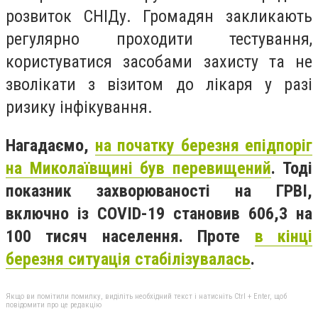
розвиток СНІДу. Громадян закликають
регулярно проходити тестування,
користуватися засобами захисту та не
зволікати з візитом до лікаря у разі
ризику інфікування.
Нагадаємо,
на початку березня епідпоріг
на Миколаївщині був перевищений
. Тоді
показник захворюваності на ГРВІ,
включно із COVID-19 становив 606,3 на
100 тисяч населення. Проте
в кінці
березня ситуація стабілізувалась
.
Якщо ви помітили помилку, виділіть необхідний текст і натисніть Ctrl + Enter, щоб
повідомити про це редакцію