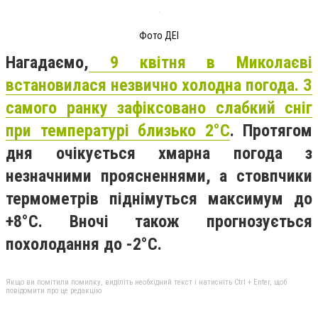
Фото ДЕІ
Нагадаємо,
9 квітня в Миколаєві
встановилася незвично холодна погода. З
самого ранку зафіксовано слабкий сніг
при температурі близько 2°C
. Протягом
дня очікується хмарна погода з
незначними проясненнями, а стовпчики
термометрів піднімуться максимум до
+8°C. Вночі також прогнозується
похолодання до -2°C.
Якщо ви помітили помилку, виділіть необхідний текст і натисніть Ctrl + Enter, щоб
повідомити про це редакцію