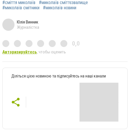
#сміття миколаїв
#миколаїв сміттєзвалище
#миколаїв смітники
#миколаїв новини
Юлія Винник
Журналістка
0,0
Авторизируйтесь
, чтобы оценить
Діліться цією новиною та підписуйтесь на наші канали