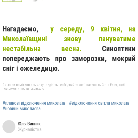
Нагадаємо,
у середу, 9 квітня, на
Миколаївщині знову пануватиме
нестабільна весна.
Синоптики
попереджають про заморозки, мокрий
сніг і ожеледицю.
Якщо ви помітили помилку, виділіть необхідний текст і натисніть Ctrl + Enter, щоб
повідомити про це редакцію
#планові відключення миколаїв
#відключення світла миколаїв
#новини миколаєва
Юлія Винник
Журналістка