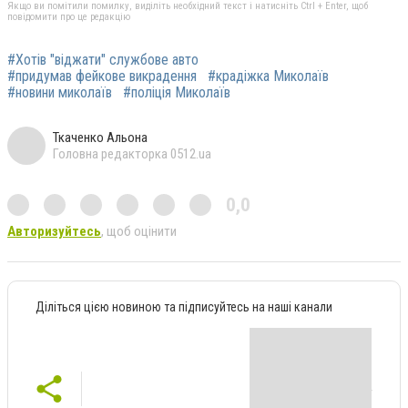
Якщо ви помітили помилку, виділіть необхідний текст і натисніть Ctrl + Enter, щоб
повідомити про це редакцію
#Хотів "віджати" службове авто
#придумав фейкове викрадення
#крадіжка Миколаїв
#новини миколаїв
#поліція Миколаїв
Ткаченко Альона
Головна редакторка 0512.ua
0,0
Авторизуйтесь
, щоб оцінити
Діліться цією новиною та підписуйтесь на наші канали