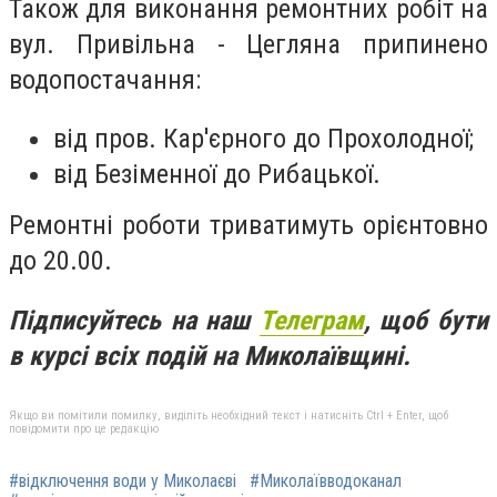
Також для виконання ремонтних робіт на
вул. Привільна - Цегляна припинено
водопостачання:
від пров. Кар'єрного до Прохолодної;
від Безіменної до Рибацької.
Ремонтні роботи триватимуть орієнтовно
до 20.00.
Підписуйтесь на наш
Телеграм
, щоб бути
в курсі всіх подій на Миколаївщині.
Якщо ви помітили помилку, виділіть необхідний текст і натисніть Ctrl + Enter, щоб
повідомити про це редакцію
#відключення води у Миколаєві
#Миколаївводоканал