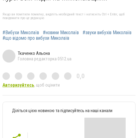
Якщо ви помітили помилку, виділіть необхідний текст і натисніть Ctrl + Enter, щоб
повідомити про це редакцію
#Вибухи Миколаїв
#новини Миколаїв
#звуки вибухів Миколаїв
#що відомо про вибухи Миколаїв
Ткаченко Альона
Головна редакторка 0512.ua
0,0
Авторизуйтесь
, щоб оцінити
Діліться цією новиною та підписуйтесь на наші канали