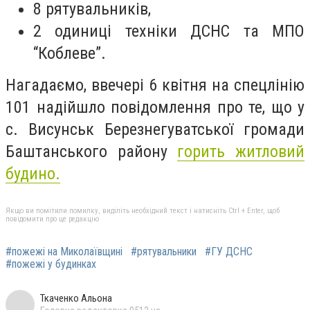
8 рятувальників,
2 одиниці техніки ДСНС та МПО
“Коблеве”.
Нагадаємо,
ввечері 6 квітня на спецлінію
101 надійшло повідомлення про те, що у
с. Висунськ Березнегуватської громади
Баштанського району
горить житловий
будино.
Якщо ви помітили помилку, виділіть необхідний текст і натисніть Ctrl + Enter, щоб
повідомити про це редакцію
#пожежі на Миколаївщині
#рятувальники
#ГУ ДСНС
#пожежі у будинках
Ткаченко Альона