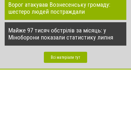
Ворог атакував Вознесенську громаду:
шестеро людей постраждали
Майже 97 тисяч обстрілів за місяць: у
Міноборони показали статистику липня
Всі матеріали тут