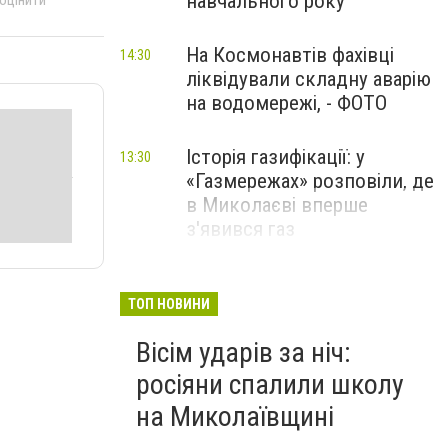
навчального року
На Космонавтів фахівці
14:30
ліквідували складну аварію
на водомережі, - ФОТО
Історія газифікації: у
13:30
«Газмережах» розповіли, де
в Миколаєві вперше
з'явився газ
Літній відпочинок у
13:00
Миколаєві 2026: шукаємо
ТОП НОВИНИ
нові враження та
Вісім ударів за ніч:
перезавантаження
росіяни спалили школу
ПАРТНЕРСЬКИЙ СПЕЦПРОЄКТ
на Миколаївщині