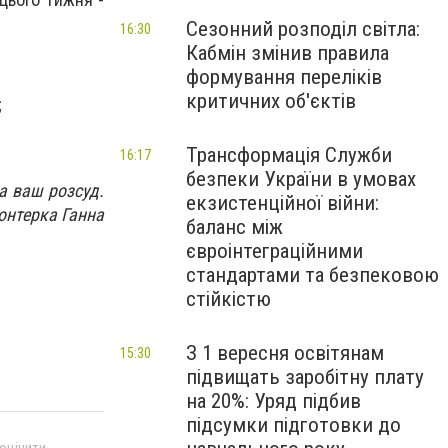
Сезонний розподіл світла:
16:30
Кабмін змінив правила
формування переліків
критичних об'єктів
;
Трансформація Служби
16:17
безпеки України в умовах
а ваш розсуд.
екзистенційної війни:
лонтерка Ганна
баланс між
євроінтеграційними
стандартами та безпековою
стійкістю
З 1 вересня освітянам
15:30
підвищать заробітну плату
на 20%: Уряд підбив
підсумки підготовки до
 оцінити