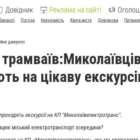
Довідник
Реклама на сайті
Оголо
Вакансії
Погода
Нерухомість
Карта міста
Довідкова
Питання
ійне джерело
 трамваїв:Миколаївці
ть на цікаву екскурс
роходять екскурсії на КП "Миколаївелектротранс".
рацює міський електротранспорт зсередини?
скурсії на КП «Миколаївелектротранс», яку ми проведемо 