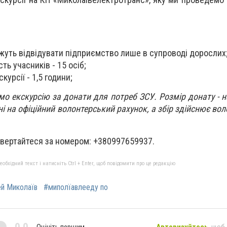
ожуть відвідувати підприємство лише в супроводі дорослих
ть учасників - 15 осіб;
курсії - 1,5 години;
о екскурсію за донати для потреб ЗСУ. Розмір донату - н
ні на офіційний волонтерський рахунок, а збір здійснює во
звертайтеся за номером: +380997659937.
бхідний текст і натисніть Ctrl + Enter, щоб повідомити про це редакцію
й Миколаїв
#миполїавлееду по
Оцініть першим
Авторизуйтесь
, щоб