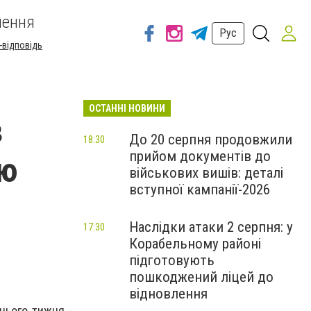
шення
Рус
-відповідь
ОСТАННІ НОВИНИ
в
До 20 серпня продовжили
18:30
прийом документів до
ію
військових вишів: деталі
вступної кампанії-2026
Наслідки атаки 2 серпня: у
17:30
Корабельному районі
підготовують
пошкоджений ліцей до
відновлення
цього тижня -