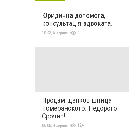
Юридична допомога,
консультація адвоката.
4
10:43, 5 серпня
Продам щенков шпица
померанского. Недорого!
Срочно!
124
06:08, 4 серпня