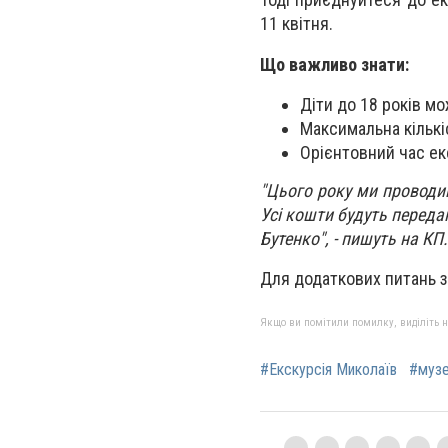
11 квітня.
Що важливо знати:
Діти до 18 років м
Максимальна кількіс
Орієнтовний час екс
"Цього року ми проводим
Усі кошти будуть переда
Бутенко", - пишуть на КП.
Для додаткових питань 
Якщо ви помітили помилку, виділіть нео
#Екскурсія Миколаїв
#музе