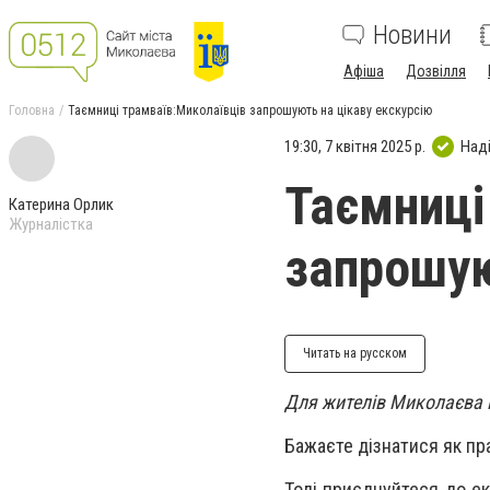
Новини
Афіша
Дозвілля
Головна
Таємниці трамваїв:Миколаївців запрошують на цікаву екскурсію
19:30, 7 квітня 2025 р.
Над
Таємниці
Катерина Орлик
Журналістка
запрошую
Читать на русском
Для жителів Миколаєва п
Бажаєте дізнатися як п
Тоді приєднуйтеся до ек