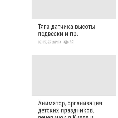
Тяга датчика высоты
подвески и пр.
62
09:15, 27 липня
Аниматор, организация
детских праздников,
вечеринок в Киеве и