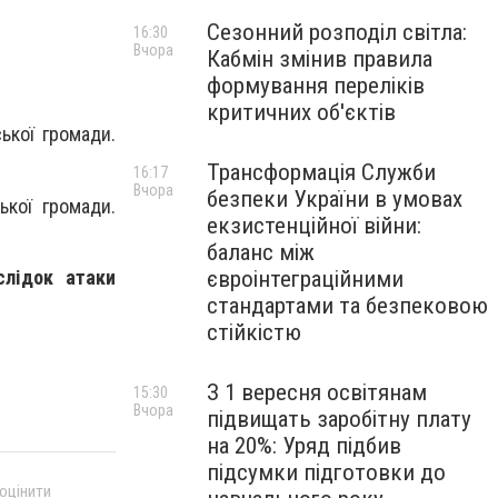
Сезонний розподіл світла:
16:30
Вчора
Кабмін змінив правила
формування переліків
критичних об'єктів
ської громади.
Трансформація Служби
16:17
Вчора
безпеки України в умовах
ької громади.
екзистенційної війни:
баланс між
слідок атаки
євроінтеграційними
стандартами та безпековою
стійкістю
З 1 вересня освітянам
15:30
Вчора
підвищать заробітну плату
на 20%: Уряд підбив
підсумки підготовки до
 оцінити