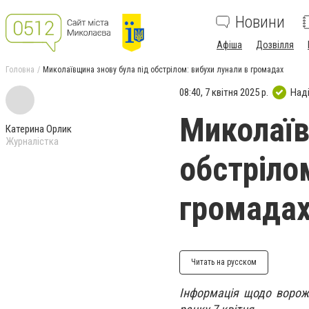
Новини
Афіша
Дозвілля
Головна
Миколаївщина знову була під обстрілом: вибухи лунали в громадах
08:40, 7 квітня 2025 р.
Над
Миколаїв
Катерина Орлик
Журналістка
обстріло
громада
Читать на русском
Інформація щодо ворожи