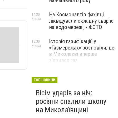
навчального року
На Космонавтів фахівці
14:30
Вчора
ліквідували складну аварію
на водомережі, - ФОТО
Історія газифікації: у
13:30
Вчора
«Газмережах» розповіли, де
в Миколаєві вперше
з'явився газ
Літній відпочинок у
13:00
Вчора
Миколаєві 2026: шукаємо
ТОП НОВИНИ
нові враження та
Вісім ударів за ніч:
перезавантаження
росіяни спалили школу
ПАРТНЕРСЬКИЙ СПЕЦПРОЄКТ
на Миколаївщині