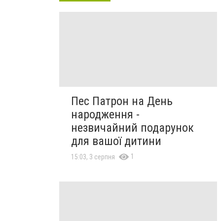
Пес Патрон на День
народження -
незвичайний подарунок
для вашої дитини
1
15:03, 3 серпня