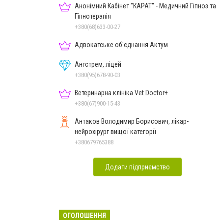
Анонімний Кабінет "КАРАТ" - Медичний Гіпноз та
Гіпнотерапія
+380(68)633-00-27
Адвокатське об'єднання Актум
Ангстрем, ліцей
+380(95)678-90-03
Ветеринарна клініка Vet.Doctor+
+380(67)900-15-43
Антаков Володимир Борисович, лікар-
нейрохірург вищої категорії
+380679765388
Додати підприємство
ОГОЛОШЕННЯ