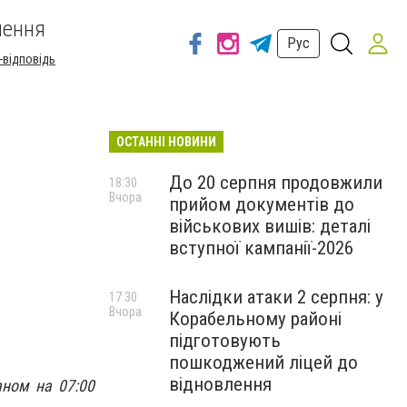
шення
Рус
-відповідь
ОСТАННІ НОВИНИ
До 20 серпня продовжили
18:30
Вчора
прийом документів до
військових вишів: деталі
вступної кампанії-2026
Наслідки атаки 2 серпня: у
17:30
Вчора
Корабельному районі
підготовують
пошкоджений ліцей до
відновлення
аном на 07:00