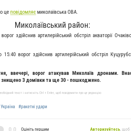
ро це
повідомляє
миколаївська ОВА.
Миколаївський район:
3 ворог здійснив артилерійський обстріл акваторії Очаків
 о 15:40 ворог здійснив артилерійський обстріл Куцурубс
ня, ввечері, ворог атакував Миколаїв дронами. Вна
 знищено 3 домівки та ще 30 - пошкоджено.
бхідний текст і натисніть Ctrl + Enter, щоб повідомити про це редакцію
 Україна
#ракетні удари
0,0
Оцініть першим
Авторизуйтесь
, щоб