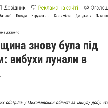
Довідник
Реклама на сайті
Оголо
Вакансії
Погода
Нерухомість
Карта міста
Довідкова
Питання
ійне джерело
щина знову була під
м: вибухи лунали в
х
х обстрілів у Миколаївській області за минулу добу, ст