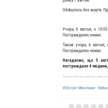
ранку 7 квітня.
Обійшлось без жертв. П
Учора, 6 квітня, о 10:0
Постраждалих немає.
Також учора, 6 квітня,
Постраждалих немає.
Нагадаємо, що 5 квіт
постраждало 4 людини,
Якщо ви помітили помилку, виділіть нео
#Обстріл Миколаєва
#війна