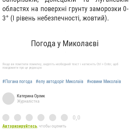
областях на поверхні грунту заморозки 0-
3° (І рівень небезпечності, жовтий).
Погода у Миколаєві
Якщо ви помітили помилку, виділіть необхідний текст і натисніть Ctrl + Enter, щоб
повідомити про це редакцію
#Погана погода
#елу автодоріг Миколаїв
#новини Миколаїв
Катерина Орлик
Журналістка
0,0
Авторизируйтесь
, чтобы оценить