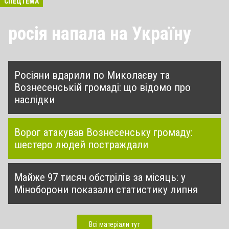
СПЕЦТЕМА
росія напала на Україну
Росіяни вдарили по Миколаєву та
Вознесенській громаді: що відомо про
наслідки
Ворог атакував Вознесенську громаду:
шестеро людей постраждали
Майже 97 тисяч обстрілів за місяць: у
Міноборони показали статистику липня
Всі матеріали тут