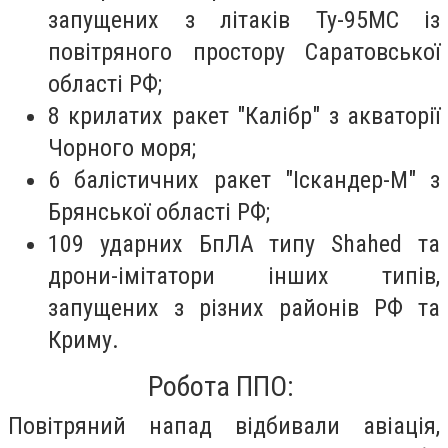
запущених з літаків Ту-95МС із
повітряного простору Саратовської
області РФ;​
8 крилатих ракет "Калібр" з акваторії
Чорного моря;​
6 балістичних ракет "Іскандер-М" з
Брянської області РФ;​
109 ударних БпЛА типу Shahed та
дрони-імітатори інших типів,
запущених з різних районів РФ та
Криму.​
Робота ППО:
Повітряний напад відбивали авіація,