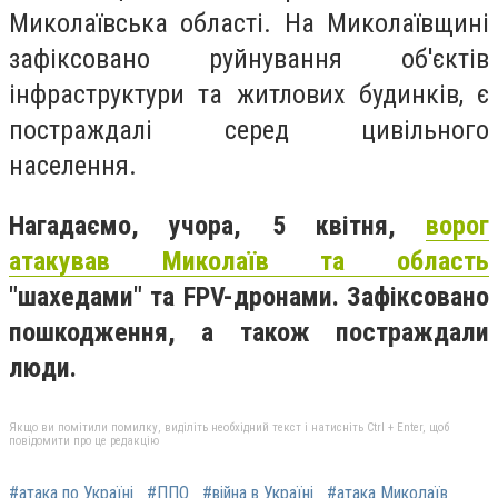
Миколаївська області. На Миколаївщині
зафіксовано руйнування об'єктів
інфраструктури та житлових будинків, є
постраждалі серед цивільного
населення.​
Нагадаємо, учора, 5 квітня,
ворог
атакував Миколаїв та область
"шахедами" та FPV-дронами. Зафіксовано
пошкодження, а також постраждали
люди.
Якщо ви помітили помилку, виділіть необхідний текст і натисніть Ctrl + Enter, щоб
повідомити про це редакцію
#атака по Україні
#ППО
#війна в Україні
#атака Миколаїв