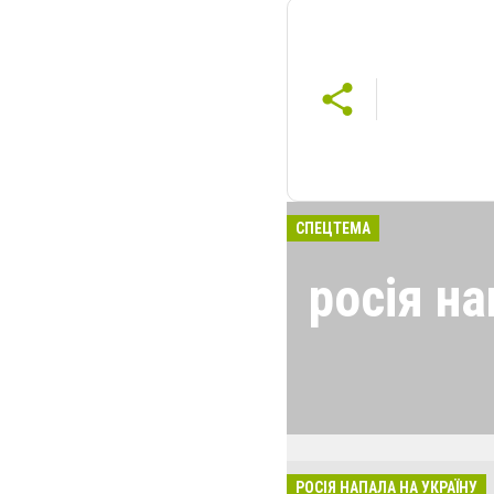
СПЕЦТЕМА
росія на
24 лютого росія
виглядом спецоп
обстрілюють бу
лікарні. Не гре
розкрадати буд
РОСІЯ НАПАЛА НА УКРАЇНУ