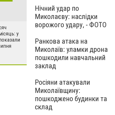
Нічний удар по
Миколаєву: наслідки
ворожого удару, - ФОТО
сяч
місяць: у
показали
Ранкова атака на
липня
Миколаїв: уламки дрона
пошкодили навчальний
заклад
Росіяни атакували
Миколаївщину:
пошкоджено будинки та
склад