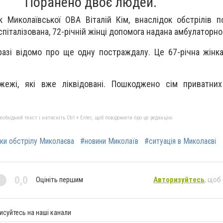
Поранено двоє людей.
 Миколаївської ОВА Віталій Кім, внаслідок обстрілів 
спіталізована, 72-річній жінці допомога надана амбулаторно
разі відомо про ще одну постраждалу. Це 67-річна жінка
ежі, які вже ліквідовані. Пошкоджено сім приватних
бхідний текст і натисніть Ctrl + Enter, щоб повідомити про це редакцію
ки обстрілу Миколаєва
#новини Миколаїв
#ситуація в Миколаєві
0,0
Оцініть першим
Авторизуйтесь
, щоб
исуйтесь на наші канали