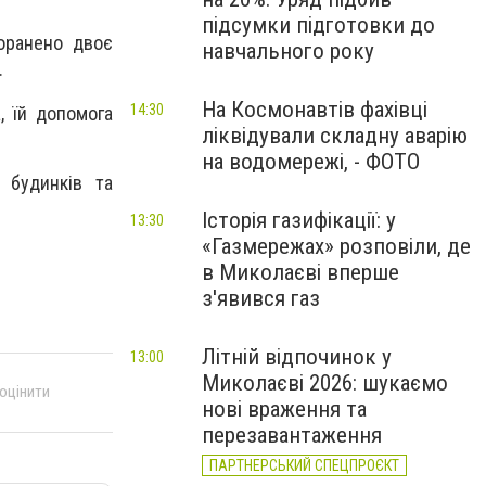
підсумки підготовки до
поранено двоє
навчального року
.
На Космонавтів фахівці
14:30
, їй допомога
ліквідували складну аварію
на водомережі, - ФОТО
 будинків та
Історія газифікації: у
13:30
«Газмережах» розповіли, де
в Миколаєві вперше
з'явився газ
Літній відпочинок у
13:00
Миколаєві 2026: шукаємо
 оцінити
нові враження та
перезавантаження
ПАРТНЕРСЬКИЙ СПЕЦПРОЄКТ