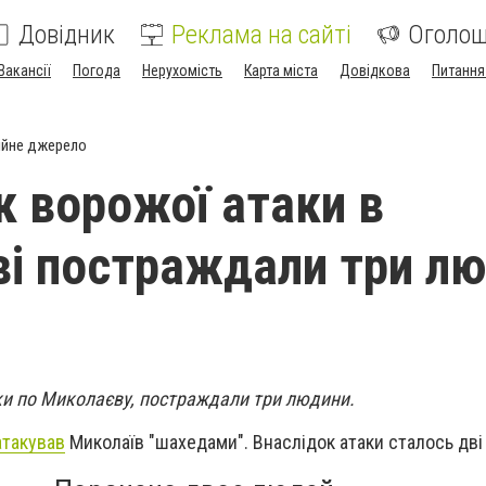
Довідник
Реклама на сайті
Оголо
Вакансії
Погода
Нерухомість
Карта міста
Довідкова
Питання
ійне джерело
к ворожої атаки в
і постраждали три л
аки по Миколаєву, постраждали три людини.
атакував
Миколаїв "шахедами". Внаслідок атаки сталось дві