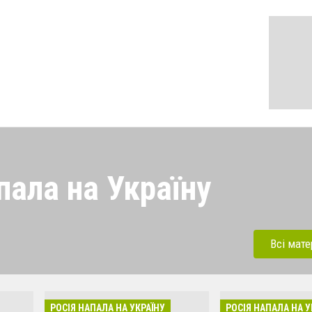
пала на Україну
 напала на Україну під
ерації. Зараз рашисти
Всі мате
динки, дитсадки,школи,
бують вбивати мирних та
инки в селах. Ми боремось
РОСІЯ НАПАЛА НА УКРАЇНУ
РОСІЯ НАПАЛА НА У