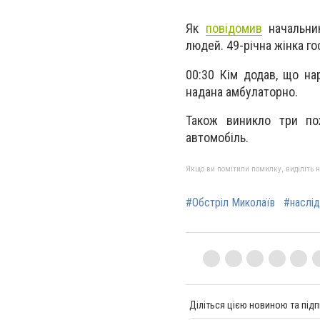
Як
повідомив
начальник
людей. 49-річна жінка го
00:30 Кім додав, що на
надана амбулаторно.
Також виникло три пож
автомобіль.
Якщо ви помітили помилку, виділіть нео
#Обстріл Миколаїв
#наслід
Діліться цією новиною та підп