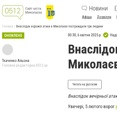
Новини
Афіша
Дозвілля
Головна
Внаслідок ворожої атаки в Миколаєві постраждали три людини
00:30, 6 квітня 2025 р.
Над
ОНОВЛЕНО
Внаслідо
Миколаєв
Ткаченко Альона
Головна редакторка 0512.ua
Читать на русском
Внаслідок вечірньої ат
Увечері, 5 лютого ворог