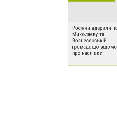
за нашу свободу
Росіяни вдарили п
Миколаєву та
Вознесенській
громаді: що відомо
про наслідки