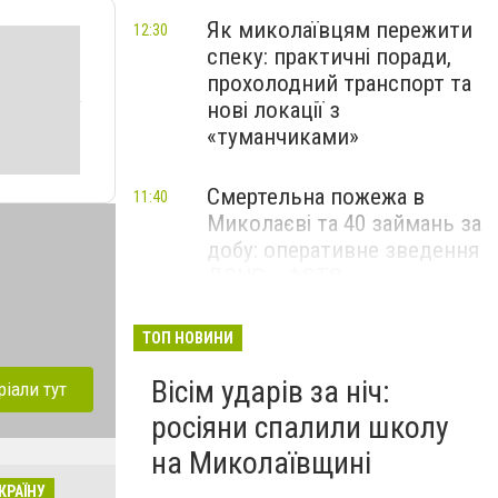
Як миколаївцям пережити
12:30
спеку: практичні поради,
прохолодний транспорт та
нові локації з
«туманчиками»
Смертельна пожежа в
11:40
Миколаєві та 40 займань за
добу: оперативне зведення
ДСНС, - ФОТО
Смертельна ДТП за участі
11:00
ТОП НОВИНИ
трьох авто поблизу
Вісім ударів за ніч:
Миколаєва: один загиблий
ріали тут
та поранена, - ФОТО
росіяни спалили школу
на Миколаївщині
КРАЇНУ