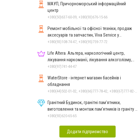
МАУП, Причорноморський інформаційний
центр
+380(50)637-60-09, +380(93)676-15-66
Ремонт мобільної та офісної техніки, продаж
аксесуарів та запчастин, Viva Service у
Миколаєві
+380(93)108-74-47, +380(95)759-77-72
Life Altera. Альтера, наркологічний центр,
лікування наркоманії, лікування алкоголізму,
зняття ломки
+380(97)741-44-47
WaterStore - інтернет магазин басейнів і
обладнання
+380(44)502-01-02, +380(66)777-78-42, +380(67)777-82-19, +380(67)890-80-80, +380(73)890-80-80, +380(44)502-01-03
Гранітний Будинок, гранітні пам'ятники,
виготовлення та монтаж пам'ятників із граніту в
Миколаєві
+380(93)620-65-65
Додати підприємство