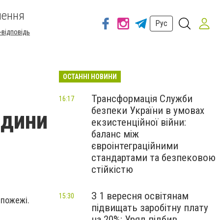
шення
Рус
-відповідь
ОСТАННІ НОВИНИ
Трансформація Служби
16:17
безпеки України в умовах
юдини
екзистенційної війни:
баланс між
євроінтеграційними
стандартами та безпековою
стійкістю
З 1 вересня освітянам
15:30
 пожежі.
підвищать заробітну плату
на 20%: Уряд підбив