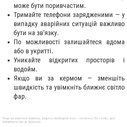
може бути поривчастим.
Тримайте телефони зарядженими — у
випадку аварійних ситуацій важливо
бути на зв’язку.
По можливості залишайтеся вдома
або в укритті.
Уникайте відкритих просторів і
водойм.
Якщо ви за кермом — зменшіть
швидкість та увімкніть ближнє світло
фар.
Якщо ви помітили помилку, виділіть необхідний текст і натисніть Ctrl + Enter, щоб
повідомити про це редакцію