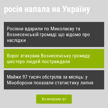
росія напала на Україну
Росіяни вдарили по Миколаєву та
Вознесенській громаді: що відомо про
наслідки
Ворог атакував Вознесенську громаду:
шестеро людей постраждали
Майже 97 тисяч обстрілів за місяць: у
Міноборони показали статистику липня
Всі матеріали тут