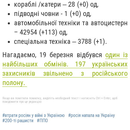
кораблі /катери ‒ 28 (+0) од,
підводні човни - 1 (+0) од,
автомобільної техніки та автоцистерн
– 42954 (+113) од,
спеціальна техніка ‒ 3788 (+1).
Нагадаємо, 19 березня відбувся
один із
найбільших обмінів. 197 українських
захисників звільнено з російського
полону.
Якщо ви помітили помилку, виділіть необхідний текст і натисніть Ctrl + Enter, щоб
повідомити про це редакцію
#втрати росіян у війні з Україною
#росія напала на Україну
#200-ті рашисти
#ППО