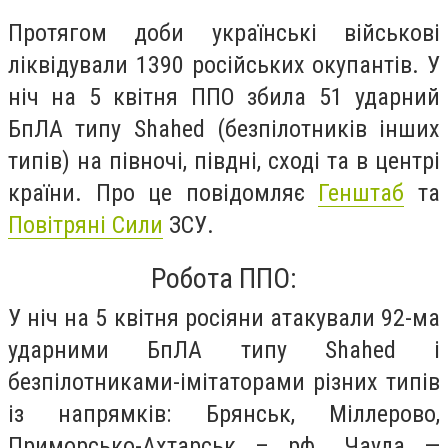
Протягом доби українські військові
ліквідували 1390 російських окупантів. У
ніч на 5 квітня ППО збила 51 ударний
БпЛА типу Shahed (безпілотників інших
типів) на півночі, півдні, сході та в центрі
країни. Про це повідомляє
Генштаб
та
Повітряні Сили
ЗСУ.
Робота ППО:
У ніч на 5 квітня росіяни атакували 92-ма
ударними БпЛА типу Shahed і
безпілотниками-імітаторами різних типів
із напрямків: Брянськ, Міллерово,
Приморсько-Ахтарськ – рф., Чауда —