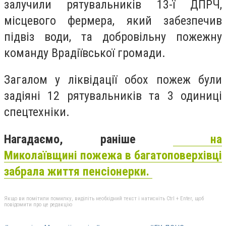
залучили рятувальників 13-ї ДПРЧ,
місцевого фермера, який забезпечив
підвіз води, та добровільну пожежну
команду Врадіївської громади.
Загалом у ліквідації обох пожеж були
задіяні 12 рятувальників та 3 одиниці
спецтехніки.
Нагадаємо, раніше
на
Миколаївщині пожежа в багатоповерхівці
забрала життя пенсіонерки.
Якщо ви помітили помилку, виділіть необхідний текст і натисніть Ctrl + Enter, щоб
повідомити про це редакцію