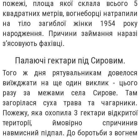
пожежі, площа якої склала всього 5
квадратних метрів, вогнеборці натрапили
на тіло загиблої жінки 1954 року
народження. Причини займання наразі
з’ясовують фахівці.
Палаючі гектари під Сировим.
Того ж дня рятувальникам довелося
виїжджати на ще один виклик - цього
разу за межами села Сирове. Там
загорілася суха трава та чагарники.
Пожежу, яка охопила 3 гектари відкритої
території, ймовірно спричинив
навмисний підпал. До боротьби з вогнем