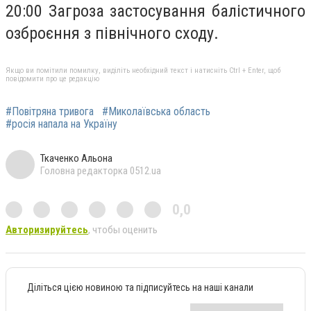
20:00 Загроза застосування балістичного
озброєння з північного сходу.
Якщо ви помітили помилку, виділіть необхідний текст і натисніть Ctrl + Enter, щоб
повідомити про це редакцію
#Повітряна тривога
#Миколаївська область
#росія напала на Україну
Ткаченко Альона
Головна редакторка 0512.ua
0,0
Авторизируйтесь
, чтобы оценить
Діліться цією новиною та підписуйтесь на наші канали