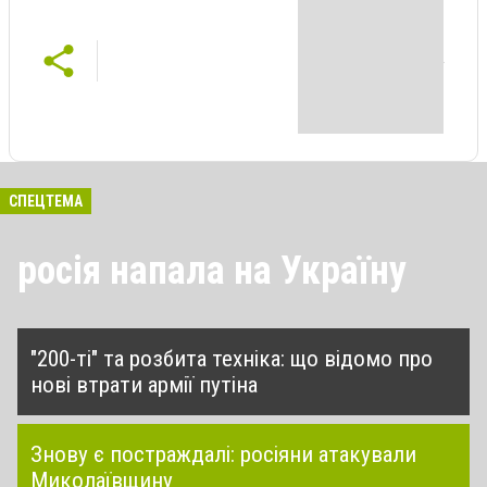
СПЕЦТЕМА
росія напала на Україну
"200-ті" та розбита техніка: що відомо про
нові втрати армії путіна
Знову є постраждалі: росіяни атакували
Миколаївщину