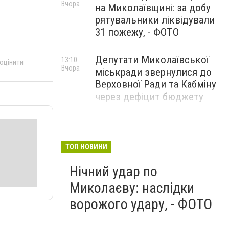
Вчора
на Миколаївщині: за добу
рятувальники ліквідували
31 пожежу, - ФОТО
Депутати Миколаївської
13:10
 оцінити
Вчора
міськради звернулися до
Верховної Ради та Кабміну
через дефіцит бюджету
ТОП НОВИНИ
Нічний удар по
Миколаєву: наслідки
ворожого удару, - ФОТО