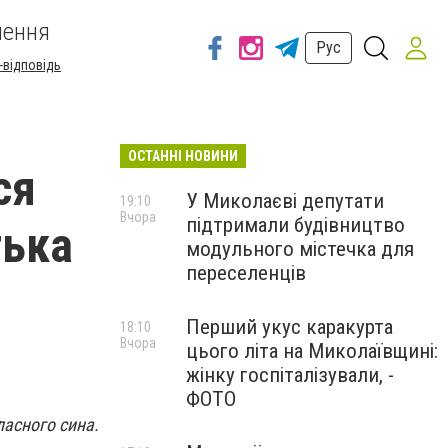
шення
Рус
-відповідь
ОСТАННІ НОВИНИ
ся
У Миколаєві депутати
19:10
Вчора
підтримали будівництво
тька
модульного містечка для
переселенців
Перший укус каракурта
18:10
Вчора
цього літа на Миколаївщині:
жінку госпіталізували, -
ФОТО
ласного сина.