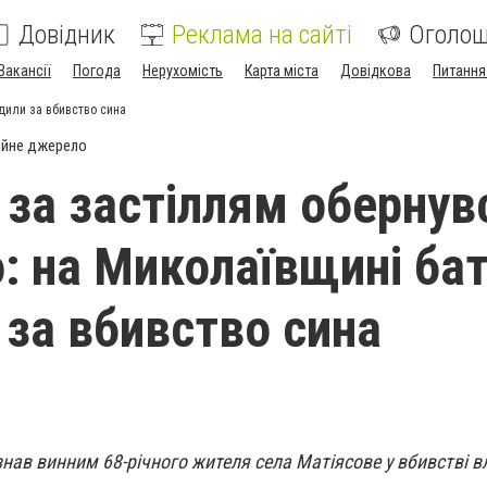
Довідник
Реклама на сайті
Оголо
Вакансії
Погода
Нерухомість
Карта міста
Довідкова
Питання
дили за вбивство сина
ійне джерело
 за застіллям обернув
: на Миколаївщині ба
 за вбивство сина
нав винним 68-річного жителя села Матіясове у вбивстві в