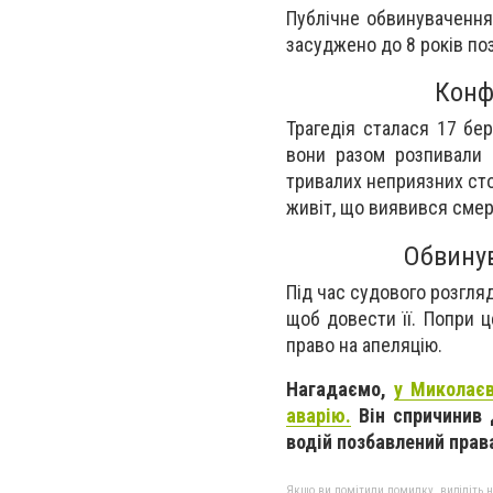
Публічне обвинувачення
засуджено до 8 років по
Конф
Трагедія сталася 17 бе
вони разом розпивали а
тривалих неприязних сто
живіт, що виявився смерт
Обвинув
Під час судового розгляд
щоб довести її. Попри 
право на апеляцію.
Нагадаємо,
у Миколаєв
аварію.
Він спричинив 
водій позбавлений прав
Якщо ви помітили помилку, виділіть нео