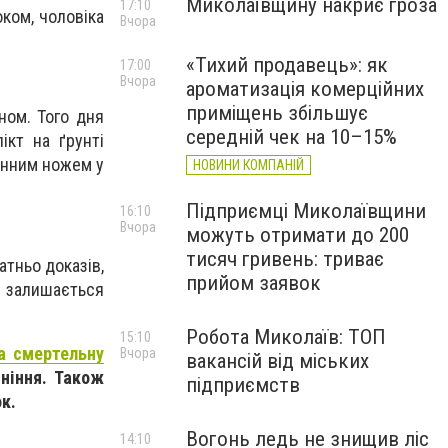
Миколаївщину накриє гроза
17:10
ком, чоловіка
Вчора
«Тихий продавець»: як
17:00
Вчора
ароматизація комерційних
приміщень збільшує
ном. Того дня
середній чек на 10–15%
ікт на ґрунті
хонним ножем у
НОВИНИ КОМПАНІЙ
Підприємці Миколаївщини
16:10
Вчора
можуть отримати до 200
тисяч гривень: триває
атньо доказів,
прийом заявок
у залишається
Робота Миколаїв: ТОП
15:10
за смертельну
Вчора
вакансій від міських
ніння. Також
підприємств
к.
Вогонь ледь не знищив ліс
14:10