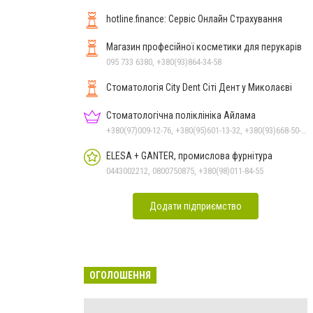
hotline.finance: Сервіс Онлайн Страхування
Магазин професійної косметики для перукарів
095 733 6380, +380(93)864-34-58
Стоматологія City Dent Сіті Дент у Миколаєві
Стоматологічна поліклініка Айлама
+380(97)009-12-76, +380(95)601-13-32, +380(93)668-50-62, +380(51)259-06-88
ELESA + GANTER, промислова фурнітура
0443002212, 0800750875, +380(98)011-84-55
Додати підприємство
ОГОЛОШЕННЯ