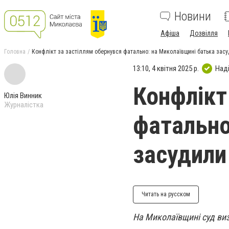
Новини
Афіша
Дозвілля
Головна
Конфлікт за застіллям обернувся фатально: на Миколаївщині батька засу
13:10, 4 квітня 2025 р.
Над
Конфлікт
Юлія Винник
Журналістка
фатально
засудили
Читать на русском
На Миколаївщині суд виз