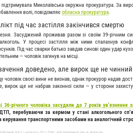
 підтримувала Миколаївська окружна прокуратура. За виро
збавлення волі, повідомляє
обласна прокуратура
.
лікт під час застілля закінчився смертю
резня. Засуджений проживав разом зі своїм 39-річним си
лкоголь. У процесі застілля між ними спалахнув конфл
сунків. Під час сварки батько завдав синові один удар ку
ельним — чоловік загинув на місці.
ачення доведено, але вирок ще не чинний
у чоловік своєї вини не визнав, однак прокурор надав дост
це, вирок ще не набрав законної сили — у сторони захист
і 36-річного чоловіка засудили до 7 років ув’язнення 
ДТП, перебуваючи за кермом у стані алкогольного сп’я
а керування транспортними засобами на аналогічний стро
бхідний текст і натисніть Ctrl + Enter, щоб повідомити про це редакцію