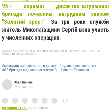
95-ї окремої десантно-штурмової
бригади почесним нагрудним знаком
"Золотий хрест".
За три роки служби
житель Миколаївщини Сергій взяв участь
у численних операціях.
Якщо ви помітили помилку, виділіть необхідний текст і натисніть Ctrl + Enter, щоб
повідомити про це редакцію
#миколаїв срібний хрест відзнака
#відзначення миколаїв
#82 бригада відзначення миколаїв
#миколаїв новини
Юлія Винник
Журналістка
0,0
Авторизуйтесь
, щоб оцінити