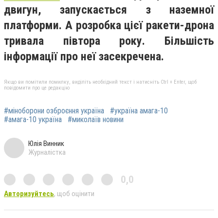
двигун, запускається з наземної
платформи. А розробка цієї ракети-дрона
тривала півтора року. Більшість
інформації про неї засекречена.
Якщо ви помітили помилку, виділіть необхідний текст і натисніть Ctrl + Enter, щоб
повідомити про це редакцію
#міноборони озброєння україна
#україна амага-10
#амага-10 україна
#миколаїв новини
Юлія Винник
Журналістка
0,0
Авторизуйтесь
, щоб оцінити