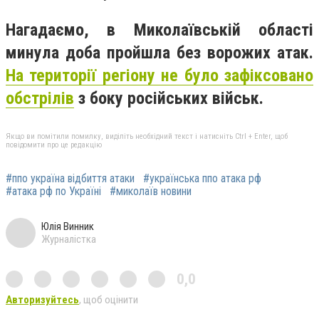
Нагадаємо, в Миколаївській області
минула доба пройшла без ворожих атак.
На території регіону не було зафіксовано
обстрілів
з боку російських військ.
Якщо ви помітили помилку, виділіть необхідний текст і натисніть Ctrl + Enter, щоб
повідомити про це редакцію
#ппо україна відбиття атаки
#українська ппо атака рф
#атака рф по Україні
#миколаїв новини
Юлія Винник
Журналістка
0,0
Авторизуйтесь
, щоб оцінити