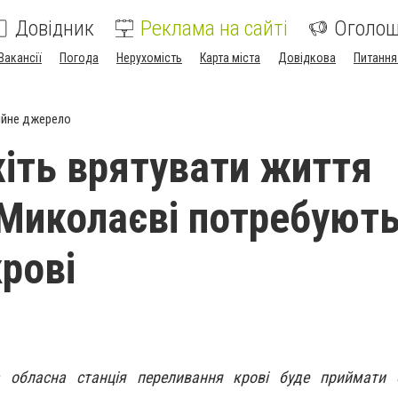
Довідник
Реклама на сайті
Оголо
Вакансії
Погода
Нерухомість
Карта міста
Довідкова
Питання
ійне джерело
ть врятувати життя
 Миколаєві потребуют
крові
а обласна станція переливання крові буде приймати 