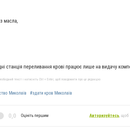
з масла,
 дні станція переливання крові працює лише на видачу компо
бхідний текст і натисніть Ctrl + Enter, щоб повідомити про це редакцію
ство Миколаїв
#здати кров Миколаїв
0,0
Оцініть першим
Авторизуйтесь
, щоб