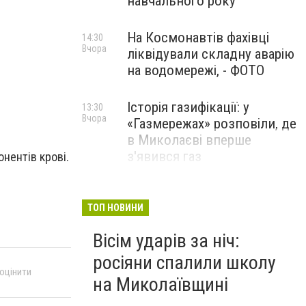
навчального року
На Космонавтів фахівці
14:30
Вчора
ліквідували складну аварію
на водомережі, - ФОТО
Історія газифікації: у
13:30
Вчора
«Газмережах» розповіли, де
в Миколаєві вперше
з'явився газ
нентів крові.
Літній відпочинок у
13:00
Вчора
Миколаєві 2026: шукаємо
ТОП НОВИНИ
нові враження та
Вісім ударів за ніч:
перезавантаження
росіяни спалили школу
ПАРТНЕРСЬКИЙ СПЕЦПРОЄКТ
 оцінити
на Миколаївщині