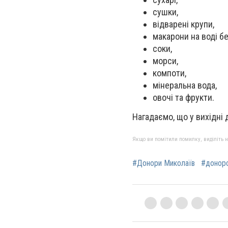
сушки,
відварені крупи,
макарони на воді бе
соки,
морси,
компоти,
мінеральна вода,
овочі та фрукти.
Нагадаємо, що у вихідні
Якщо ви помітили помилку, виділіть нео
#Донори Миколаїв
#донор