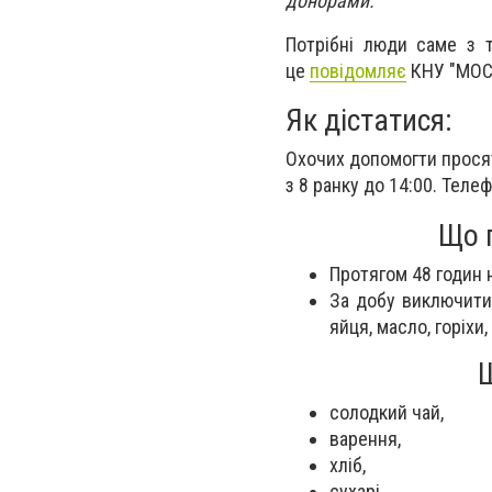
донорами.
Потрібні люди саме з таким
це
повідомляє
КНУ "МОС
Як дістатися:
Охочих допомогти просят
з 8 ранку до 14:00. Теле
Що п
Протягом 48 годин 
За добу виключити 
яйця, масло, горіхи
Щ
солодкий чай,
варення,
хліб,
сухарі,