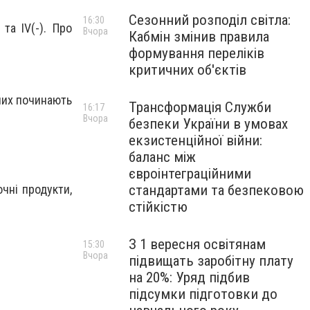
Сезонний розподіл світла:
16:30
) та IV(-). Про
Вчора
Кабмін змінив правила
формування переліків
критичних об'єктів
чих починають
Трансформація Служби
16:17
Вчора
безпеки України в умовах
екзистенційної війни:
баланс між
євроінтеграційними
чні продукти,
стандартами та безпековою
стійкістю
З 1 вересня освітянам
15:30
Вчора
підвищать заробітну плату
на 20%: Уряд підбив
підсумки підготовки до