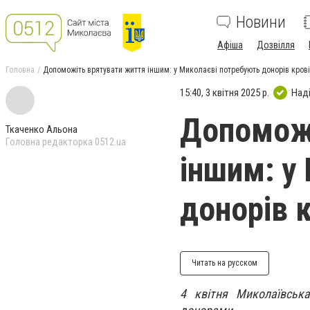
Новини
Афіша
Дозвілля
Головна
Допоможіть врятувати життя іншим: у Миколаєві потребують донорів крові
15:40, 3 квітня 2025 р.
Над
Допоможі
Ткаченко Альона
Головна редакторка 0512.ua
іншим: у
донорів 
Читать на русском
4 квітня Миколаївськ