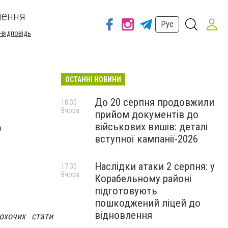
шення
Рус
-відповідь
ОСТАННІ НОВИНИ
До 20 серпня продовжили
18:30
Вчора
прийом документів до
ь
військових вишів: деталі
вступної кампанії-2026
Наслідки атаки 2 серпня: у
17:30
Вчора
Корабельному районі
підготовують
пошкоджений ліцей до
відновлення
охочих стати