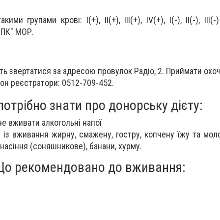
и групами крові: І(+), II(+), III(+), IV(+), I(-), II(-), III(-
ПК" МОР.
ь звертатися за адресою провулок Радіо, 2. Приймати охо
фон реєстратори: 0512-709-452.
отрібно знати про донорську дієту:
не вживати алкогольні напої
із вживання жирну, смажену, гостру, копчену їжу та моло
, насіння (соняшникове), банани, хурму.
о рекомендовано до вживання: