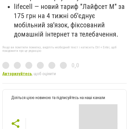
lifecell — новий тариф "Лайфсет М" за
175 грн на 4 тижні об'єднує
мобільний зв'язок, фіксований
домашній інтернет та телебачення.
Якщо ви помітили помилку, виділіть необхідний текст і натисніть Ctrl + Enter, щоб
повідомити про це редакцію
0,0
Авторизуйтесь
, щоб оцінити
Діліться цією новиною та підписуйтесь на наші канали