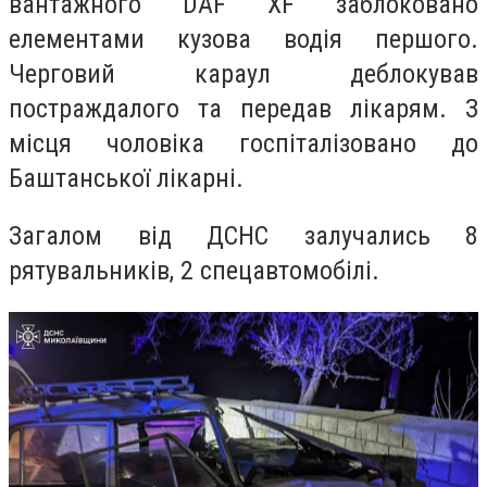
вантажного DAF XF заблоковано
елементами кузова водія першого.
Черговий караул деблокував
постраждалого та передав лікарям. З
місця чоловіка госпіталізовано до
Баштанської лікарні.
Загалом від ДСНС залучались 8
рятувальників, 2 спецавтомобілі.