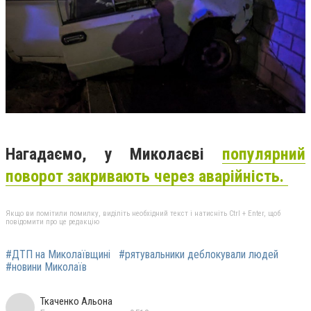
Нагадаємо, у Миколаєві
популярний
поворот закривають через аварійність.
Якщо ви помітили помилку, виділіть необхідний текст і натисніть Ctrl + Enter, щоб
повідомити про це редакцію
#ДТП на Миколаївщині
#рятувальники деблокували людей
#новини Миколаїв
Ткаченко Альона