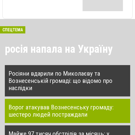
СПЕЦТЕМА
росія напала на Україну
Росіяни вдарили по Миколаєву та
Вознесенській громаді: що відомо про
наслідки
Ворог атакував Вознесенську громаду:
шестеро людей постраждали
Майже 97 тисяч обстрілів за місяць: у