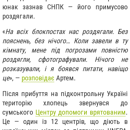
юнак зазнав СНПК — його примусово
роздягали.
«
На всіх блокпостах нас роздягали. Без
пояснень, без нічого… Коли завели в ту
кімнату, мене під погрозами повністю
роздягли, сфотографували. Нічого не
розказували, і я боявся питати, навіщо
це
», —
розповідає
Артем.
Після прибуття на підконтрольну Україні
територію хлопець звернувся до
сумського
Центру допомоги врятованим
.
Це — один із 12 центрів, що діють в