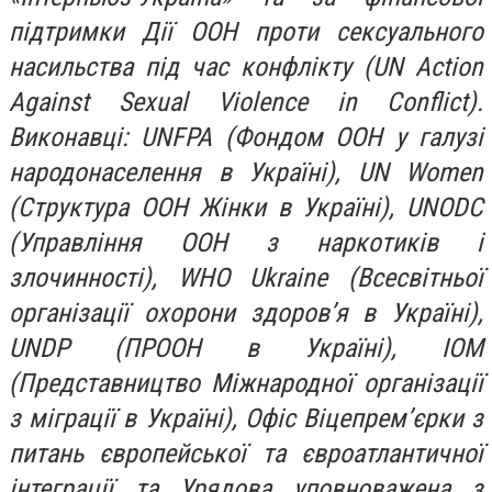
підтримки Дії ООН проти сексуального
насильства під час конфлікту (UN Action
Against Sexual Violence in Conflict).
Виконавці: UNFPA (Фондом ООН у галузі
народонаселення в Україні), UN Women
(Структура ООН Жінки в Україні), UNODC
(Управління ООН з наркотиків і
злочинності), WHO Ukraine (Всесвітньої
організації охорони здоров’я в Україні),
UNDP (ПРООН в Україні), IOM
(Представництво Міжнародної організації
з міграції в Україні), Офіс Віцепрем’єрки з
питань європейської та євроатлантичної
інтеграції та Урядова уповноважена з