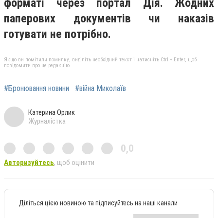
форматі через портал Дія. Жодних
паперових документів чи наказів
готувати не потрібно.
Якщо ви помітили помилку, виділіть необхідний текст і натисніть Ctrl + Enter, щоб
повідомити про це редакцію
#Бронювання новини
#війна Миколаїв
Катерина Орлик
Журналістка
0,0
Авторизуйтесь
, щоб оцінити
Діліться цією новиною та підписуйтесь на наші канали