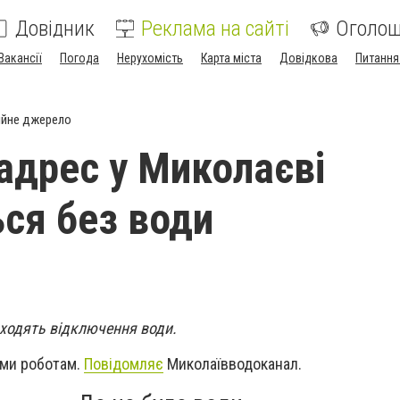
Довідник
Реклама на сайті
Оголо
Вакансії
Погода
Нерухомість
Карта міста
Довідкова
Питання
ійне джерело
адрес у Миколаєві
ся без води
оходять відключення води.
ими роботам.
Повідомляє
Миколаївводоканал.