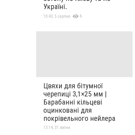
Україні.
6
10:43, 5 серпня
Цвяхи для бітумної
черепиці 3,1×25 мм |
Барабанні кільцеві
оцинковані для
покрівельного нейлера
13:14, 31 липня