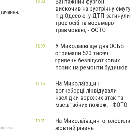
Вантажний фургон
13:00
вискочив на зустрічну смугу
стачання:
під Одесою: у ДТП загинули
троє осіб та восьмеро
травмовані, - ФОТО
У Миколаєві ще два ОСББ
12:00
отримали 520 тисяч
гривень безвідсоткових
позик на ремонти будинків
На Миколаївщині
11:15
вогнеборці ліквідували
наслідки ворожих атак та
масштабних пожеж, - ФОТО
На Миколаївщині оголосили
10:01
жовтий рівень
 оцінити