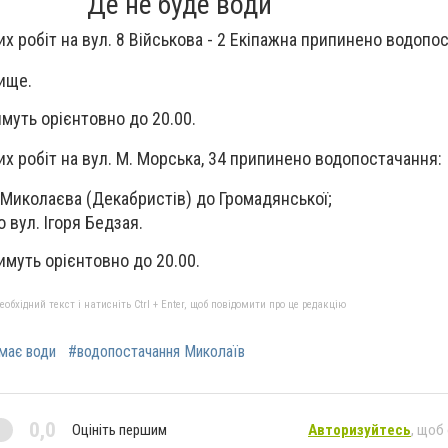
Де не буде води
 робіт на вул. 8 Військова - 2 Екіпажна припинено водопо
ище.
муть орієнтовно до 20.00.
 робіт на вул. М. Морська, 34 припинено водопостачання:
в Миколаєва (Декабристів) до Громадянської;
 вул. Ігоря Бедзая.
муть орієнтовно до 20.00.
бхідний текст і натисніть Ctrl + Enter, щоб повідомити про це редакцію
має води
#водопостачання Миколаїв
0,0
Оцініть першим
Авторизуйтесь
, щоб