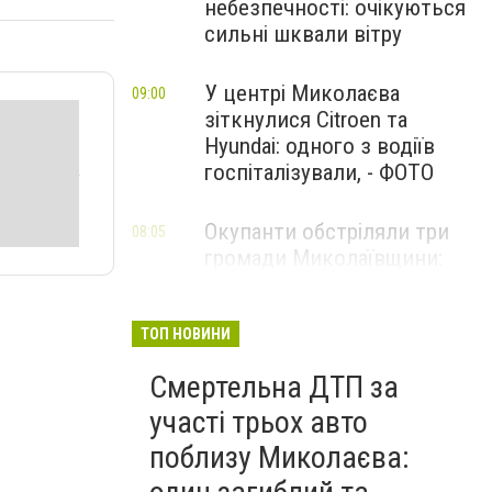
небезпечності: очікуються
сильні шквали вітру
У центрі Миколаєва
09:00
зіткнулися Citroen та
Hyundai: одного з водіїв
госпіталізували, - ФОТО
Окупанти обстріляли три
08:05
громади Миколаївщини:
поранено чоловіка та
пошкоджено АЗС і склади
ТОП НОВИНИ
Смертельна ДТП за
участі трьох авто
поблизу Миколаєва: