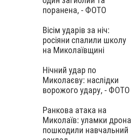
один загиблий та
поранена, - ФОТО
Вісім ударів за ніч:
росіяни спалили школу
на Миколаївщині
Нічний удар по
Миколаєву: наслідки
ворожого удару, - ФОТО
Ранкова атака на
Миколаїв: уламки дрона
пошкодили навчальний