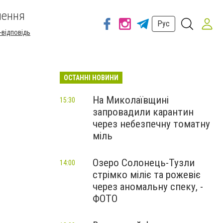
шення
Рус
-відповідь
ОСТАННІ НОВИНИ
На Миколаївщині
15:30
запровадили карантин
через небезпечну томатну
міль
Озеро Солонець-Тузли
14:00
стрімко міліє та рожевіє
через аномальну спеку, -
ФОТО