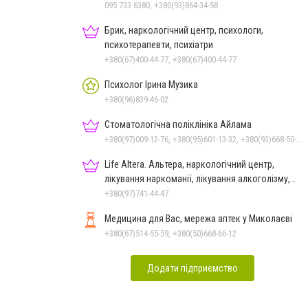
095 733 6380, +380(93)864-34-58
Брик, наркологічний центр, психологи,
психотерапевти, психіатри
+380(67)400-44-77, +380(67)400-44-77
Психолог Ірина Музика
+380(96)839-46-02
Стоматологічна поліклініка Айлама
+380(97)009-12-76, +380(95)601-13-32, +380(93)668-50-62, +380(51)259-06-88
Life Altera. Альтера, наркологічний центр,
лікування наркоманії, лікування алкоголізму,
зняття ломки
+380(97)741-44-47
Медицина для Вас, мережа аптек у Миколаєві
+380(67)514-55-59, +380(50)668-66-12
Додати підприємство