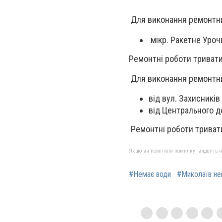
Для виконання ремонтних
мікр. Ракетне Уроч
Ремонтні роботи тривати
Для виконання ремонтних
від вул. Захисникі
від Центрального до
Ремонтні роботи тривати
Якщо ви помітили помилку, виділіть нео
#Немає води
#Миколаїв не