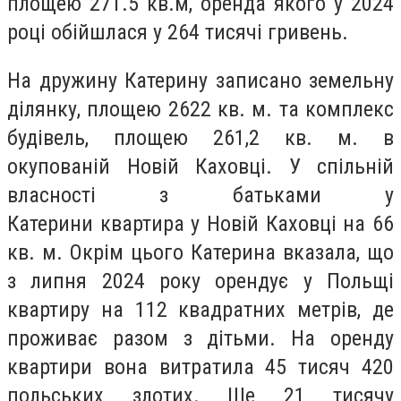
площею 271.5 кв.м, оренда якого у 2024
році обійшлася у 264 тисячі гривень.
На дружину Катерину записано земельну
ділянку, площею 2622 кв. м. та комплекс
будівель, площею 261,2 кв. м. в
окупованій Новій Каховці. У спільній
власності з батьками у
Катерини квартира у Новій Каховці на 66
кв. м. Окрім цього Катерина вказала, що
з липня 2024 року орендує у Польщі
квартиру на 112 квадратних метрів, де
проживає разом з дітьми. На оренду
квартири вона витратила 45 тисяч 420
польських злотих. Ще 21 тисячу