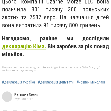
цього, компанії Czarne Morze LLC вона
позичила 301 тисячу 300 польських
злотих та 7587 євро. На навчання дітей
вона витратила 91 тисячу 800 гривень.
Нагадаємо, раніше ми дослідили
декларацію Кіма.
Він заробив за рік понад
мільйон.
Якщо ви помітили помилку, виділіть необхідний текст і натисніть Ctrl + Enter, щоб
повідомити про це редакцію
#декларація україна
#декларація депутати
#новини миколаїв
Катерина Орлик
Журналістка