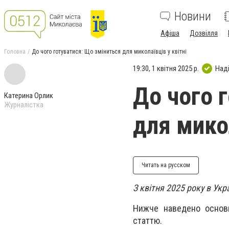
Новини
Афіша
Дозвілля
Головна
До чого готуватися: Що зміниться для миколаївців у квітні
19:30, 1 квітня 2025 р.
Над
До чого 
Катерина Орлик
Журналістка
для микол
Читать на русском
З квітня 2025 року в Укр
Нижче наведено основн
статтю.