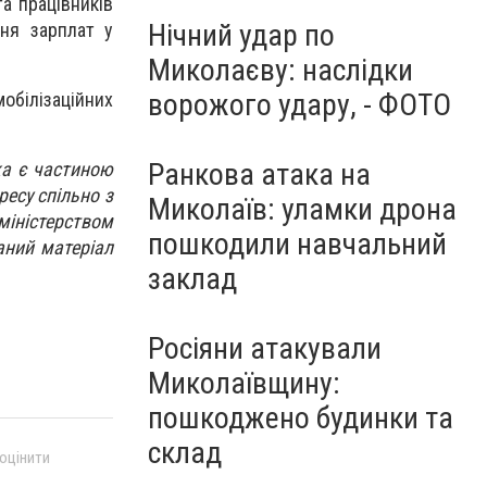
а працівників
Нічний удар по
ня зарплат у
Миколаєву: наслідки
ворожого удару, - ФОТО
мобілізаційних
Ранкова атака на
ка є частиною
ресу спільно з
Миколаїв: уламки дрона
іністерством
пошкодили навчальний
аний матеріал
заклад
Росіяни атакували
Миколаївщину:
пошкоджено будинки та
склад
 оцінити