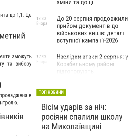
зміни та дощі
нта до 1,1. Це
До 20 серпня продовжили
18:30
Вчора
прийом документів до
військових вишів: деталі
дметний
вступної кампанії-2026
Наслідки атаки 2 серпня: у
ієнти зможуть
17:30
Вчора
Корабельному районі
ту та вибору
підготовують
пошкоджений ліцей до
)
відновлення
ТОП НОВИНИ
впроваджена в
онтролю.
Вісім ударів за ніч:
івників
росіяни спалили школу
на Миколаївщині