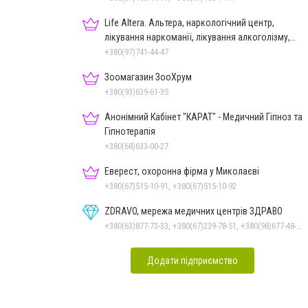
Life Altera. Альтера, наркологічний центр,
лікування наркоманії, лікування алкоголізму,
зняття ломки
+380(97)741-44-47
Зоомагазин ЗооХрум
+380(93)639-61-35
Анонімний Кабінет "КАРАТ" - Медичний Гіпноз та
Гіпнотерапія
+380(68)633-00-27
Еверест, охоронна фірма у Миколаєві
+380(67)515-10-91, +380(67)515-10-92
ZDRAVO, мережа медичних центрів ЗДРАВО
+380(63)877-73-33, +380(67)239-78-51, +380(98)677-48-87
Додати підприємство