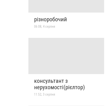
різноробочий
06:08, 4 серпня
консультант з
нерухомості(рієлтор)
11:52, 3 серпня