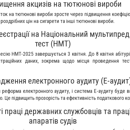
ищення акцизів на тютюнові вироби
аток на тютюнові вироби зросте через підвищення коефіціє
роздрібних цін на сигарети та інші тютюнові вироби.
еєстрації на Національний мультипре
тест (НМТ)
есію НМТ-2025 завершується 3 квітня. До 8 квітня абітур
траційних даних, зокрема щодо місця проведення тес
дження електронного аудиту (E-аудит
я реформа електронного аудиту, і система E-аудиту буде 
. Це підвищить прозорість та ефективність податкового к
і праці державних службовців та прац
апаратів судів