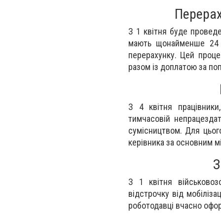
Перерах
З 1 квітня буде провед
мають щонайменше 24 м
перерахунку. Цей проце
разом із доплатою за поп
З 4 квітня працівники
тимчасовій непрацездат
сумісництвом. Для цьог
керівника за основним м
З
З 1 квітня військовоз
відстрочку від мобіліза
роботодавці вчасно офо