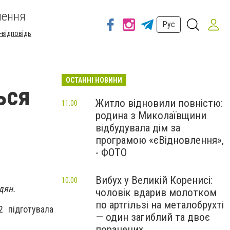
шення
Рус
-відповідь
ОСТАННІ НОВИНИ
ься
Житло відновили повністю:
11:00
родина з Миколаївщини
відбудувала дім за
програмою «єВідновлення»,
- ФОТО
Вибух у Великій Коренисі:
10:00
дян.
чоловік вдарив молотком
по артгільзі на металобрухті
2 підготувала
— один загиблий та двоє
поранених