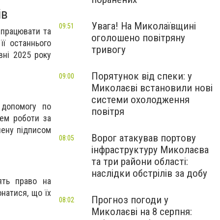
ів
Увага! На Миколаївщині
09:51
 працювати та
оголошено повітряну
її останнього
тривогу
вні 2025 року
Порятунок від спеки: у
09:00
Миколаєві встановили нові
системи охолодження
 допомогу по
повітря
цем роботи за
чену підписом
Ворог атакував портову
08:05
інфраструктуру Миколаєва
та три райони області:
наслідки обстрілів за добу
ять право на
онатися, що їх
Прогноз погоди у
08:02
Миколаєві на 8 серпня: