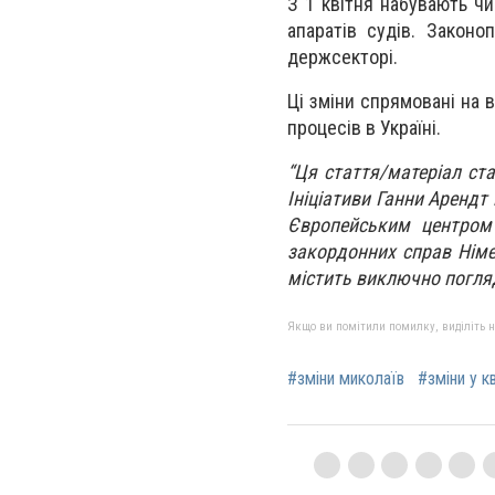
З 1 квітня набувають чи
апаратів судів. Закон
держсекторі.
Ці зміни спрямовані на 
процесів в Україні.
“Ця стаття/матеріал ст
Ініціативи Ганни Арендт 
Європейським центром 
закордонних справ Німе
містить виключно погля
Якщо ви помітили помилку, виділіть нео
#зміни миколаїв
#зміни у к