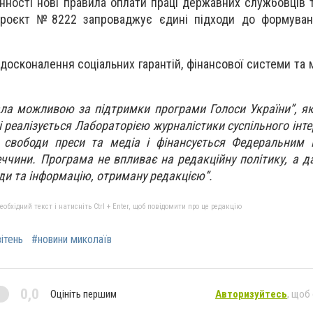
нності нові правила оплати праці державних службовців т
опроєкт №8222 запроваджує єдині підходи до формуван
вдосконалення соціальних гарантій, фінансової системи та 
ала можливою за підтримки програми Голоси України”, я
і реалізується Лабораторією журналістики суспільного інте
свободи преси та медіа і фінансується Федеральним м
ччини. Програма не впливає на редакційну політику, а д
ди та інформацію, отриману редакцією”.
бхідний текст і натисніть Ctrl + Enter, щоб повідомити про це редакцію
вітень
#новини миколаїв
0,0
Оцініть першим
Авторизуйтесь
, щоб