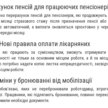
унок пенсій для працюючих пенсіонер
ено перерахунок пенсій для пенсіонерів, які продовжують
ісяці страхового стажу після призначення пенсії або 
с автоматичний, а виплати оновляться орієнтовно у чер
ередні місяці.
Нові правила оплати лікарняних
, які працюють за сумісництвом, зможуть отримувати
ності не тільки за основним місцем роботи, а й за міс
о потрібно надати копію листка непрацездатності, засвід
ісцем роботи.
міни у бронюванні від мобілізації
обов'язані, яких не перебронювали роботодавці, втрат
ції. Працівники, які підлягають бронюванню, повинні перек
рмили необхідні документи.