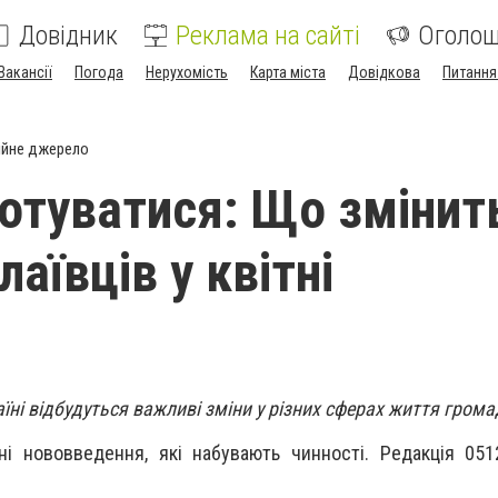
Довідник
Реклама на сайті
Оголо
Вакансії
Погода
Нерухомість
Карта міста
Довідкова
Питання
ійне джерело
готуватися: Що змінит
аївців у квітні
аїні відбудуться важливі зміни у різних сферах життя грома
і нововведення, які набувають чинності. Редакція 051