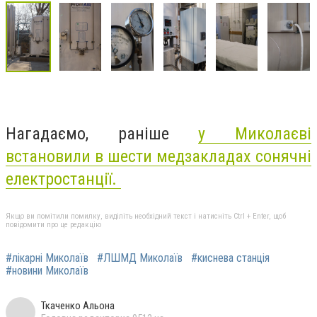
Нагадаємо, раніше
у Миколаєві
встановили в шести медзакладах сонячні
електростанції.
Якщо ви помітили помилку, виділіть необхідний текст і натисніть Ctrl + Enter, щоб
повідомити про це редакцію
#лікарні Миколаїв
#ЛШМД Миколаїв
#киснева станція
#новини Миколаїв
Ткаченко Альона