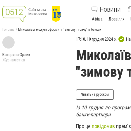
Новини
Афіша
Дозвілля
Головна
Миколаївці можуть оформити "зимову тисячу" в банках
17:10, 10 грудня 2024 р.
На
Миколаїв
Катерина Орлик
Журналістка
"зимову 
Читать на русском
Із 10 грудня до програ
банки-партнери
.
Про це
повідомив
прем'є