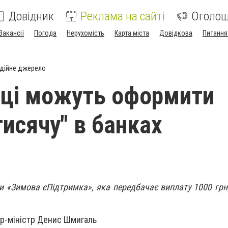
Довідник
Реклама на сайті
Оголо
Вакансії
Погода
Нерухомість
Карта міста
Довідкова
Питання
дійне джерело
ці можуть оформити
тисячу" в банках
ми «Зимова єПідтримка», яка передбачає виплату 1000 гр
р-міністр Денис Шмигаль