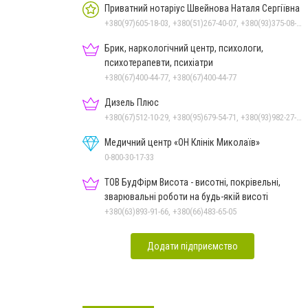
Приватний нотаріус Швейнова Наталя Сергіївна
+380(97)605-18-03, +380(51)267-40-07, +380(93)375-08-48
Брик, наркологічний центр, психологи,
психотерапевти, психіатри
+380(67)400-44-77, +380(67)400-44-77
Дизель Плюс
+380(67)512-10-29, +380(95)679-54-71, +380(93)982-27-24, +380(67)785-45-70, +380(51)248-33-48
Медичний центр «ОН Клінік Миколаїв»
0-800-30-17-33
ТОВ БудФірм Висота - висотні, покрівельні,
зварювальні роботи на будь-якій висоті
+380(63)893-91-66, +380(66)483-65-05
Додати підприємство