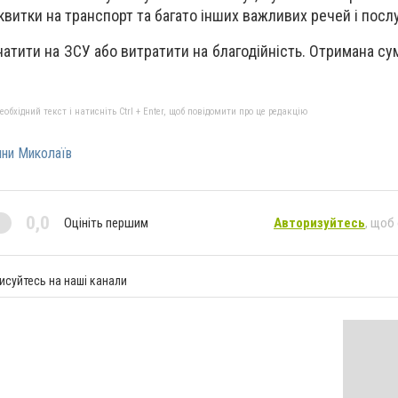
 квитки на транспорт та багато інших важливих речей і послу
атити на ЗСУ або витратити на благодійність. Отримана су
бхідний текст і натисніть Ctrl + Enter, щоб повідомити про це редакцію
ини Миколаїв
0,0
Оцініть першим
Авторизуйтесь
, щоб
исуйтесь на наші канали