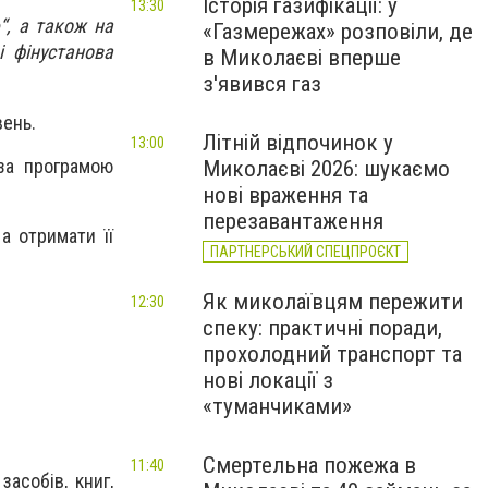
Історія газифікації: у
13:30
“, а також на
«Газмережах» розповіли, де
і фінустанова
в Миколаєві вперше
з'явився газ
вень.
Літній відпочинок у
13:00
 за програмою
Миколаєві 2026: шукаємо
нові враження та
перезавантаження
а отримати її
ПАРТНЕРСЬКИЙ СПЕЦПРОЄКТ
Як миколаївцям пережити
12:30
спеку: практичні поради,
прохолодний транспорт та
нові локації з
«туманчиками»
Смертельна пожежа в
11:40
асобів, книг,