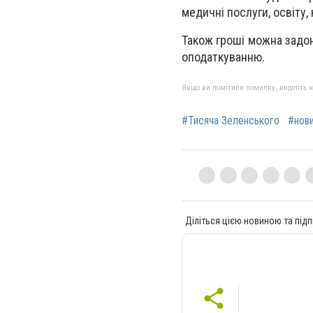
медичні послуги, освіту,
Також гроші можна задон
оподаткуванню.
Якщо ви помітили помилку, виділіть нео
#Тисяча Зеленського
#нов
Діліться цією новиною та підп