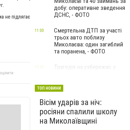
Миколаєві та 40 займань за
г.
добу: оперативне зведення
ДСНС, - ФОТО
ма не підлягає
Смертельна ДТП за участі
11:00
трьох авто поблизу
Миколаєва: один загиблий
та поранена, - ФОТО
Трагедія на узбережжі: у
10:40
 оцінити
Коблевому через вибух міни
у морі загинув чоловік, ще
дві жінки поранені
ТОП НОВИНИ
Вісім ударів за ніч:
росіяни спалили школу
на Миколаївщині