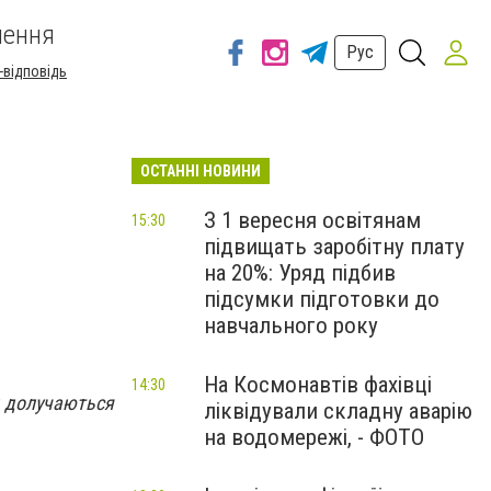
шення
Рус
-відповідь
ОСТАННІ НОВИНИ
З 1 вересня освітянам
15:30
підвищать заробітну плату
на 20%: Уряд підбив
підсумки підготовки до
навчального року
На Космонавтів фахівці
14:30
н долучаються
ліквідували складну аварію
на водомережі, - ФОТО