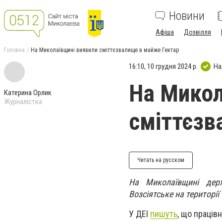
Новини
Афіша
Дозвілля
Головна
На Миколаївщині виявили сміттєзвалище в майже Гектар
16:10, 10 грудня 2024 р.
На
На Микол
Катерина Орлик
Журналістка
сміттєзв
Читать на русском
На Миколаївщині держ
Возсіятське на територі
У ДЕІ
пишуть
, що праців