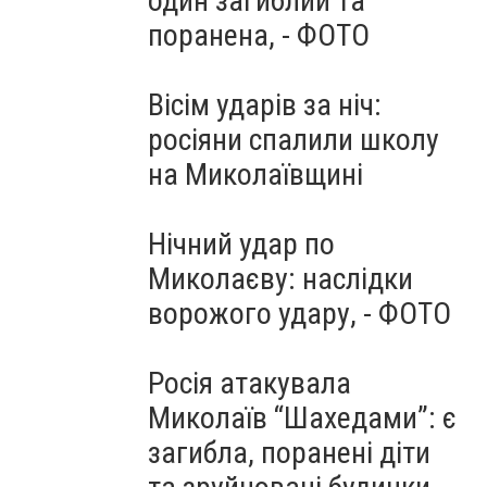
один загиблий та
поранена, - ФОТО
Вісім ударів за ніч:
росіяни спалили школу
на Миколаївщині
Нічний удар по
Миколаєву: наслідки
ворожого удару, - ФОТО
Росія атакувала
Миколаїв “Шахедами”: є
загибла, поранені діти