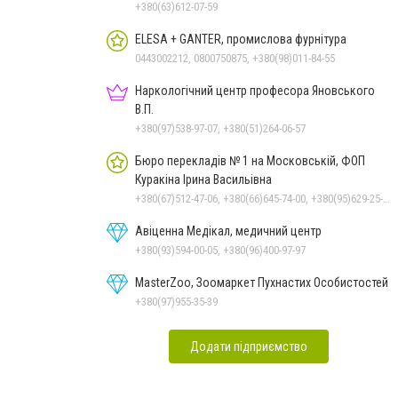
+380(63)612-07-59
ELESA + GANTER, промислова фурнітура
0443002212, 0800750875, +380(98)011-84-55
Наркологічний центр професора Яновського
В.П.
+380(97)538-97-07, +380(51)264-06-57
Бюро перекладів № 1 на Московській, ФОП
Куракіна Ірина Васильівна
+380(67)512-47-06, +380(66)645-74-00, +380(95)629-25-06, +380(93)383-31-61, +380(66)645-74-00
Авіценна Медікал, медичний центр
+380(93)594-00-05, +380(96)400-97-97
MasterZoo, Зоомаркет Пухнастих Особистостей
+380(97)955-35-39
Додати підприємство