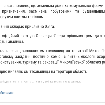
ння встановлено, що земельна ділянка комунальної форми 
о призначення, засмічена побутовими та будівельним
, сухим листям та гіллям.
ення складає приблизно 0,8 га.
а офіційний лист до Єланецької територіальної громади з
ідації звалища.
я несанкціонованих сміттєзвалищ на території Миколаїв
говому засіданні постійної комісії з питань екології, охо
ристування, туризму та рекреації Миколаївської обласної р
ярно виявляє сміттєзвалища на території області.
бхідний текст і натисніть Ctrl + Enter, щоб повідомити про це редакцію
Миколаїв