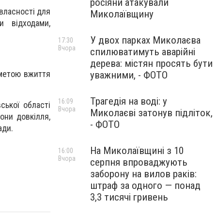
росіяни атакували
власності для
Миколаївщину
и відходами,
У двох парках Миколаєва
17:30
Вчора
спилюватимуть аварійні
дерева: містян просять бути
 метою вжиття
уважними, - ФОТО
Трагедія на воді: у
16:09
ської області
Вчора
Миколаєві затонув підліток,
рони довкілля,
- ФОТО
ади.
На Миколаївщині з 10
16:00
Вчора
серпня впроваджують
заборону на вилов раків:
штраф за одного — понад
3,3 тисячі гривень