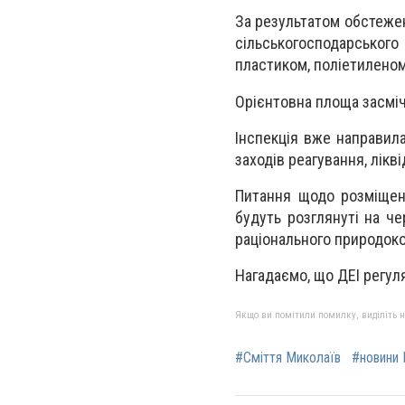
За результатом обстеже
сільськогосподарськог
пластиком, поліетиленом
Орієнтовна площа засміч
Інспекція вже направил
заходів реагування, лікв
Питання щодо розміщенн
будуть розглянуті на чер
раціонального природоко
Нагадаємо, що ДЕІ регул
Якщо ви помітили помилку, виділіть нео
#Сміття Миколаїв
#новини 