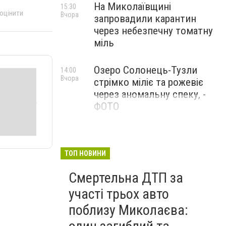
На Миколаївщині
15:30
 оцінити
Вчора
запровадили карантин
через небезпечну томатну
міль
Озеро Солонець-Тузли
14:00
Вчора
стрімко міліє та рожевіє
через аномальну спеку, -
ФОТО
ТОП НОВИНИ
Смертельна ДТП за
участі трьох авто
поблизу Миколаєва: