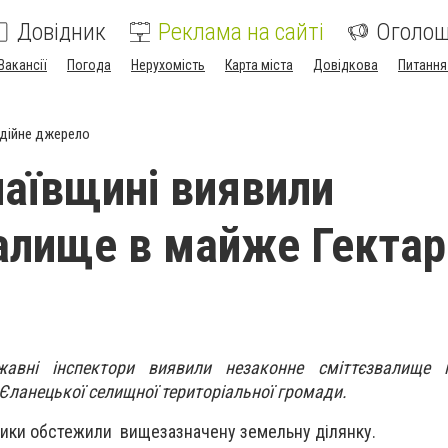
Довідник
Реклама на сайті
Оголо
Вакансії
Погода
Нерухомість
Карта міста
Довідкова
Питання
дійне джерело
аївщині виявили
алище в майже Гектар
авні інспектори виявили незаконне сміттєзвалище 
ї Єланецької селищної територіальної громади.
ники обстежили вищезазначену земельну ділянку.