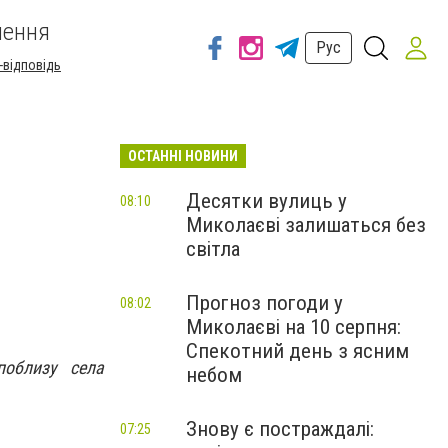
шення
Рус
-відповідь
ОСТАННІ НОВИНИ
Десятки вулиць у
08:10
Миколаєві залишаться без
світла
Прогноз погоди у
08:02
Миколаєві на 10 серпня:
Спекотний день з ясним
поблизу села
небом
Знову є постраждалі:
07:25