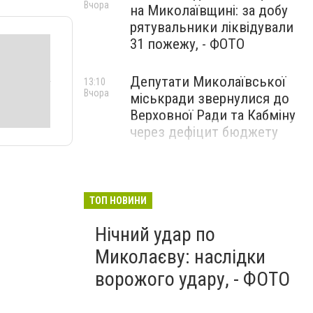
Вчора
на Миколаївщині: за добу
рятувальники ліквідували
31 пожежу, - ФОТО
Депутати Миколаївської
13:10
Вчора
міськради звернулися до
Верховної Ради та Кабміну
через дефіцит бюджету
ТОП НОВИНИ
Нічний удар по
Миколаєву: наслідки
ворожого удару, - ФОТО