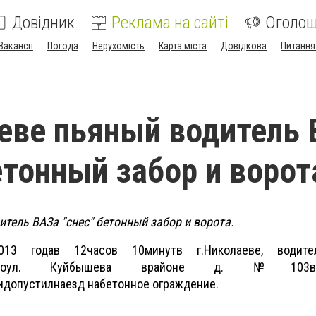
Довідник
Реклама на сайті
Оголо
Вакансії
Погода
Нерухомість
Карта міста
Довідкова
Питання
еве пьяный водитель
етонный забор и ворот
тель ВАЗа "снес" бетонный забор и ворота.
013
года
в 12
часов 10
минут
в г.
Николаеве
,
водите
о
ул
.
Куйбышева в
районе д
.
№
103
и
допустил
наезд на
бетонное ограждение
.