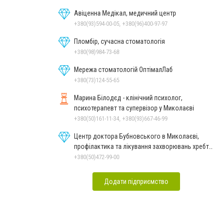
Авіценна Медікал, медичний центр
+380(93)594-00-05, +380(96)400-97-97
Пломбір, сучасна стоматологія
+380(98)984-73-68
Мережа стоматологій ОптімалЛаб
+380(73)124-55-65
Марина Білодєд - клінічний психолог,
психотерапевт та супервізор у Миколаєві
+380(50)161-11-34, +380(93)667-46-99
Центр доктора Бубновського в Миколаєві,
профілактика та лікування захворювань хребта
і суглобів
+380(50)472-99-00
Додати підприємство