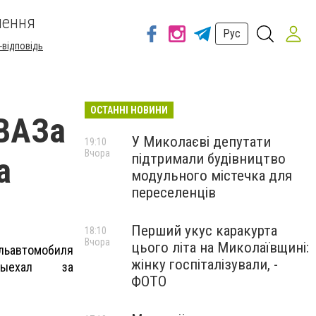
шення
Рус
-відповідь
ОСТАННІ НОВИНИ
 ВАЗа
У Миколаєві депутати
19:10
Вчора
підтримали будівництво
а
модульного містечка для
переселенців
Перший укус каракурта
18:10
Вчора
цього літа на Миколаївщині:
ль
автомобиля
жінку госпіталізували, -
выехал за
ФОТО