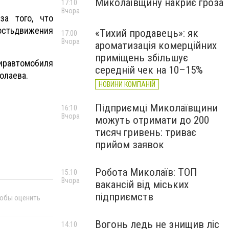
Миколаївщину накриє гроза
17:10
Вчора
-за того
,
что
ость
движения
«Тихий продавець»: як
17:00
Вчора
ароматизація комерційних
приміщень збільшує
ир
автомобиля
середній чек на 10–15%
олаева.
НОВИНИ КОМПАНІЙ
Підприємці Миколаївщини
16:10
Вчора
можуть отримати до 200
тисяч гривень: триває
прийом заявок
Робота Миколаїв: ТОП
15:10
Вчора
вакансій від міських
підприємств
тобы оценить
Вогонь ледь не знищив ліс
14:10