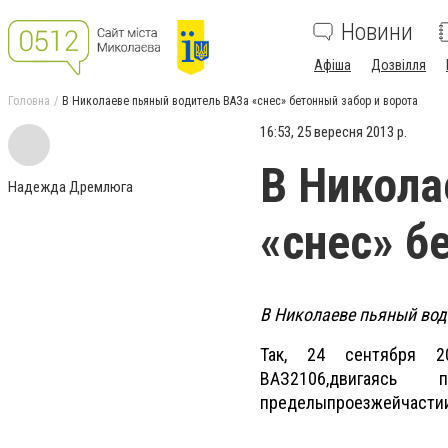
Новини
Афіша
Дозвілля
Головна
В Николаеве пьяный водитель ВАЗа «снес» бетонный забор и ворота
16:53, 25 вересня 2013 р.
В Никола
Надежда Дремлюга
«снес» б
В Николаеве пьяный води
Так, 24 сентября 2
ВАЗ
2106,
двигаясь п
пределы
проезжей
части