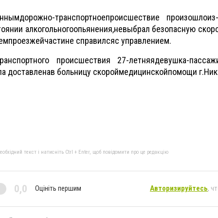
анным
дорожно
-
транс
п
ортн
ое
происшествие произошло
из
тоянии алкогольного
опьянения
,
не
выбрал безопасную скор
ием
проезжей
части
не справился
с управлением.
транспортного происшествия
27-
летн
яя
девушка-
пассаж
а доставлена
в больницу скорой
медицинской
помощи г.
Ник
бхідний текст і натисніть Ctrl + Enter, щоб повідомити про це редакцію
0,0
Оцініть першим
Авторизируйтесь
, ч