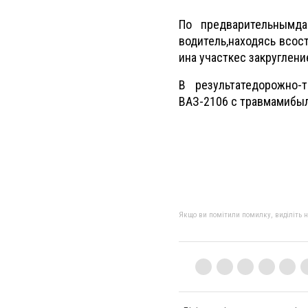
По предварительным
д
водитель
,
находясь в
сос
и
на участке
с закруглен
В результате
дорожно
-
ВАЗ
-2106
с травмами
был
Якщо ви помітили помилку, виділіть нео