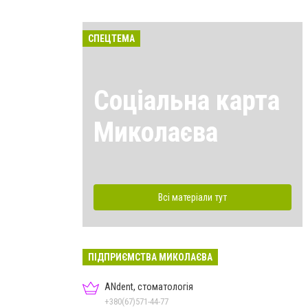
СПЕЦТЕМА
Соціальна карта
Миколаєва
Всі матеріали тут
ПІДПРИЄМСТВА МИКОЛАЄВА
ANdent, стоматологія
+380(67)571-44-77