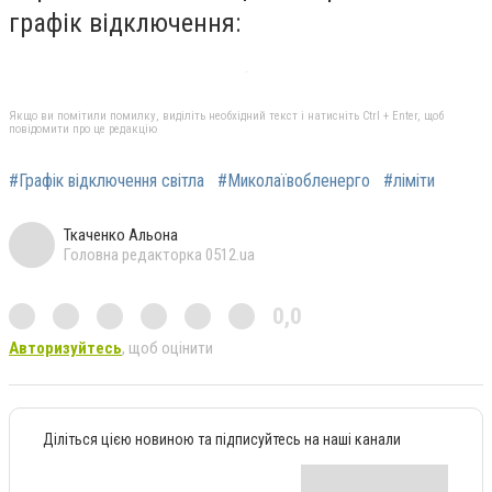
графік відключення:
Якщо ви помітили помилку, виділіть необхідний текст і натисніть Ctrl + Enter, щоб
повідомити про це редакцію
#Графік відключення світла
#Миколаївобленерго
#ліміти
Ткаченко Альона
Головна редакторка 0512.ua
0,0
Авторизуйтесь
, щоб оцінити
Діліться цією новиною та підписуйтесь на наші канали