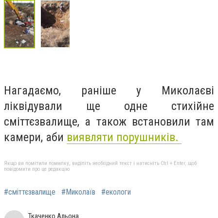
Нагадаємо, раніше у Миколаєві
ліквідували ще одне стихійне
сміттєзвалище, а також встановили там
камери, аби
виявляти порушників.
Якщо ви помітили помилку, виділіть необхідний текст і натисніть Ctrl + Enter, щоб
повідомити про це редакцію
#сміттєзвалище
#Миколаїв
#екологи
Ткаченко Альона